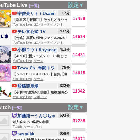
幕！とはいえ同
埋めるよ！！全問
【ポケモンチャン
か…？ ※ネタバ
uTube Live
設定▼
[一覧]
ことを続けてい
正解できるかな？
ピオンズ】みんな
レ注意【にじさん
17
分
宇佐美リト / Usami
だけです
✨【Vtuberはにー
の推しポケ見せて
17488
じ／佐伯イッテ
Rito【にじさんじ】
【新衣装お披露目】そっちどうやっ
213】
らびっと】
くれ！！
YouTube Live
エンターテイメント
ツ】
て行けばいい？【宇佐美リト/にじさ
437
分
テレ東公式 TV
んじ】
16534
TOKYO
【公式】真夏の怪奇ファイル2026 #
YouTube Live
エンターテイメント
恐怖 #心霊
413
分
小柳ロウ / Koyanagi
14431
Rou【にじさんじ】
【APEX】新シーズン30 15時まで
YouTube Live
ゲーム
シージ【小柳ロウ/にじさんじ】
75
分
Towa Ch. 常闇トワ
14015
【 STREET FIGHTER 6 】招集【常
YouTube Live
ゲーム
闇トワ/ホロライブ】
322
分
船橋競馬場
11342
【令和8年度第5回開催】船橋競馬公
YouTube Live
スポーツ
式LIVE 「船橋ハートビートライ
ブ」
itch
設定▼
[一覧]
603
分
加藤純一うん〇ちゃ
37288
ん
老人会RUST秘密の特訓
Twitch
ゲーム
Rust
658
分
sasatikk
15371