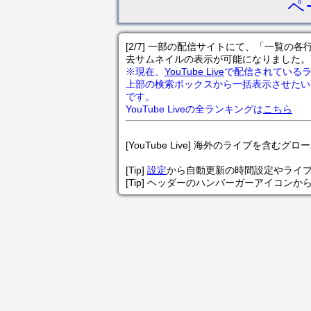
ペ
[2/7] 一部の配信サイトにて、「一覧
去サムネイルの表示が可能になりました。
※現在、
YouTube Live
で配信されている
上部の検索ボックスから一括表示させたい
です。
YouTube Liveの全ランキングは
こちら
[YouTube Live] 海外のライブを含むグ
[Tip]
設定
から自動更新の時間設定やライ
[Tip] ヘッダーのハンバーガーアイコンか