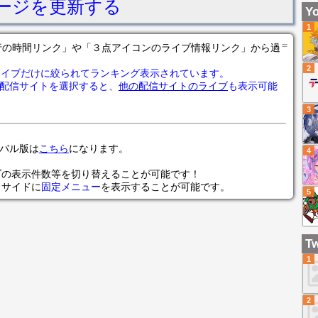
ージを更新する
開
Yo
じ
1
く
＝
の各行の時間リンク」や「３点アイコンのライブ情報リンク」から過
【#
2
ライブだけに絞られてランキング表示されています。
配信サイトを選択すると、
他の配信サイトのライブ
も表示可能
3
ローバル版は
こちら
になります。
4
ブの表示件数等を切り替えることが可能です！
らサイドに
固定メニュー
を表示することが可能です。
5
Tw
1
2