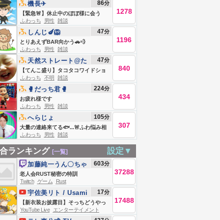
86
分
機長✈︎
1278
【緊急🚨】休止中のぼぼ様に会う
ふわっち
男性
雑談
47
分
しんじ🍆🦁
1196
とりあえずBAR向かう🚗💨
ふわっち
男性
雑談
47
分
天然ストレート@た
840
かしゼミ
【てんこ盛り】タコタコワイドショ
ふわっち
不明
雑談
ー
224
分
🥊だっち君🥊
434
お疲れ様です
ふわっち
男性
雑談
105
分
へらじょ
307
大量の連絡来てる🐟...🚨ふわ悩み相
ふわっち
男性
雑談
談室🚨お気軽に
合ランキング
設定▼
[一覧]
603
分
加藤純一うん〇ちゃ
37288
ん
老人会RUST秘密の特訓
Twitch
ゲーム
Rust
17
分
宇佐美リト / Usami
17488
Rito【にじさんじ】
【新衣装お披露目】そっちどうやっ
YouTube Live
エンターテイメント
て行けばいい？【宇佐美リト/にじさ