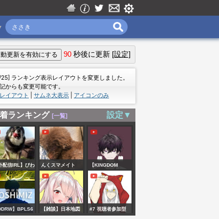
▼
90
秒後に更新
[設定]
＝
7/25] ランキング表示レイアウトを変更しました。
記からも変更可能です。
レイアウト
|
サムネ大表示
|
アイコンのみ
着ランキング
設定▼
[一覧]
外配信IRL】びわ
んくスマメイト
【KINGDOM
大花火大会2026
【スマブラSP】
HEARTS III
)/ Lake Biwa
PART03】アナは
eat Fireworks
ん、それ雪の女王
DDRW】BPLS6
【雑談】日本地図
#7 視聴者参加型
ちゃいまっ