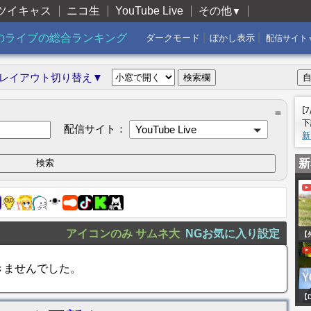
ツイキャス
ニコ生
YouTube Live
その他
▼
|
|
のライブの総合ランキング
ダークモード
ぼかし表示
配信サイト
レイアウト切り替え▼
[
＝
下
配信サイト：
YouTube Live
新
新
アイコンのみ
サムネ大
NGお気に入り設定
【
湖
きませんでした。
(裏
Gr
【