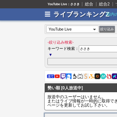
総合
総合2
YouTube Live：ささき
ライブランキングZ
国内
YouTube Live
-絞り込み検索-
キーワード検索：
▼
勢い順 [0人放送中]
放送中のユーザーはいません。
またはライブ情報が一時的に取得で
ページを更新してお試し下さい。