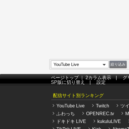
YouTube Live
ページトップ
｜
2カラム表示
|
グ
SP版に切り替え
|
設定
配信サイト別ランキング
YouTube Live
Twitch
ツ
ふわっち
OPENREC.tv
Mi
ドキドキ LIVE
kukuluLIVE