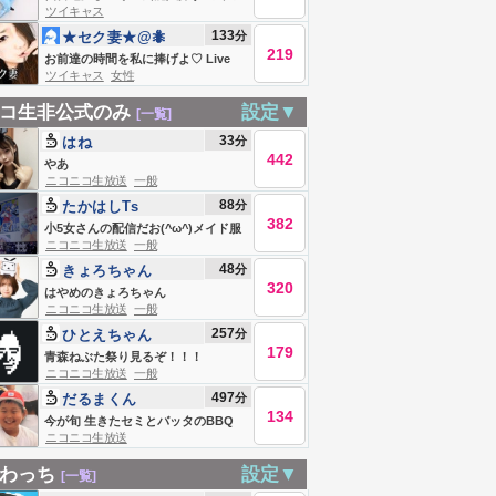
ツイキャス
マのひまつぶし
133
分
★セク妻★@🐜
219
お前達の時間を私に捧げよ♡ Live
ツイキャス
女性
#839153998
コ生非公式のみ
設定▼
[一覧]
33
分
はね
442
やあ
ニコニコ生放送
一般
88
分
たかはしTs
382
小5女さんの配信だお(^ω^)メイド服
ニコニコ生放送
一般
はいいね。メイド服は心を潤してく
48
分
きょろちゃん
れる。
320
はやめのきょろちゃん
ニコニコ生放送
一般
257
分
ひとえちゃん
179
青森ねぶた祭り見るぞ！！！
ニコニコ生放送
一般
497
分
だるまくん
134
今が旬 生きたセミとバッタのBBQ
ニコニコ生放送
わっち
設定▼
[一覧]