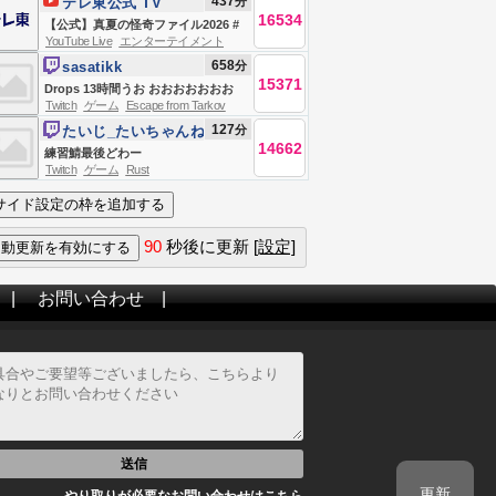
437
分
テレ東公式 TV
んじ】
16534
TOKYO
【公式】真夏の怪奇ファイル2026 #
YouTube Live
エンターテイメント
恐怖 #心霊
658
分
sasatikk
15371
Drops 13時間うお おおおおおおお
Twitch
ゲーム
Escape from Tarkov
Escape From Tarkov
127
分
たいじ_たいちゃんね
14662
る
練習鯖最後どわー
Twitch
ゲーム
Rust
90
秒後に更新
[設定]
|
お問い合わせ
|
送信
更新