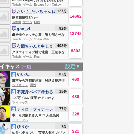
Drops 13時間うお おおおおおおお
Twitch
ゲーム
Escape from Tarkov
Escape From Tarkov
127
分
たいじ_たいちゃんね
14662
る
練習鯖最後どわー
Twitch
ゲーム
Rust
82
分
gon_vl
13748
👻妖怪ウォッチな夏、誰も倒させな
Twitch
ゲーム
Yo-kai Watch
い...。GONグッズ出た！
402
分
布団ちゃんと申しま
8303
す
クリエイティブ鯖で速度、正確さを
Twitch
ゲーム
Rust
ただただ上げる
イキャス
設定▼
[一覧]
82
分
めいみ。
469
東京から京都徒歩旅 峠越え焼津行
ツイキャス
男性
き 今日もなんとか。
15
分
不死身ババア@わる
436
いわよ
100万ドルの夜景 わるいわよ
ツイキャス
77
分
ティロ・フィナーレ
328
加川
本日もお疲れさん👊39 人生楽笑！
ツイキャス
1
分
ぴりか
321
仙台七夕まつり 芸能人探す カリソ