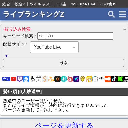
総合
総合2
ツイキャス
ニコ生
YouTube Live
その他
▼
ライブランキングZ
-絞り込み検索-
＝
キーワード検索：
配信サイト：
YouTube Live
▼
勢い順 [0人放送中]
放送中のユーザーはいません。
またはライブ情報が一時的に取得できませんでした。
ページを更新してお試し下さい。
ページを更新する