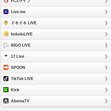
FC2ライブ
Live.me
ドキドキ LIVE
kukuluLIVE
BIGO LIVE
17 Live
SPOON
TikTok LIVE
Kick
AbemaTV