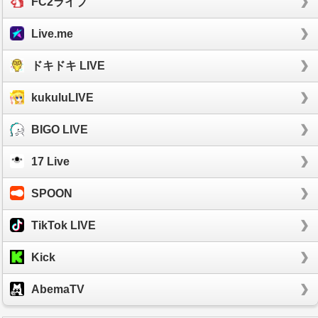
FC2ライブ
Live.me
ドキドキ LIVE
kukuluLIVE
BIGO LIVE
17 Live
SPOON
TikTok LIVE
Kick
AbemaTV