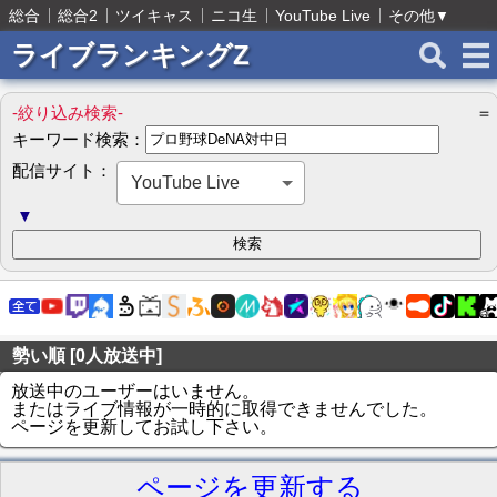
総合
総合2
ツイキャス
ニコ生
YouTube Live
その他
▼
ライブランキングZ
-絞り込み検索-
＝
キーワード検索：
配信サイト：
YouTube Live
▼
勢い順 [0人放送中]
放送中のユーザーはいません。
またはライブ情報が一時的に取得できませんでした。
ページを更新してお試し下さい。
ページを更新する