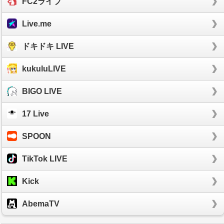
FC2ライブ
Live.me
ドキドキ LIVE
kukuluLIVE
BIGO LIVE
17 Live
SPOON
TikTok LIVE
Kick
AbemaTV