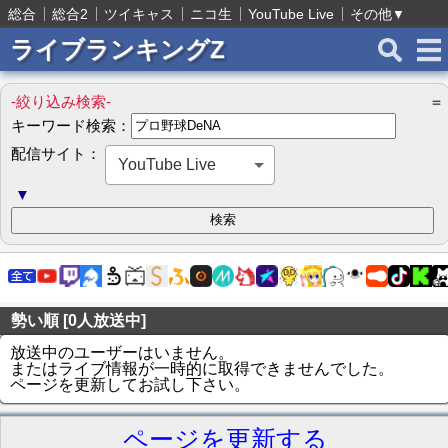
総合
総合2
ツイキャス
ニコ生
YouTube Live
その他
▼
ライブランキングZ
-絞り込み検索-
＝
キーワード検索：
配信サイト：
YouTube Live
▼
勢い順 [0人放送中]
放送中のユーザーはいません。
またはライブ情報が一時的に取得できませんでした。
ページを更新してお試し下さい。
ページを更新する