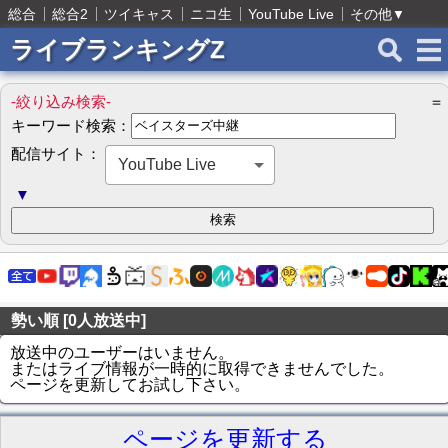
総合
総合2
ツイキャス
ニコ生
YouTube Live
その他
▼
ライブランキングZ
-絞り込み検索-
＝
キーワード検索：
配信サイト：
YouTube Live
▼
勢い順 [0人放送中]
放送中のユーザーはいません。
またはライブ情報が一時的に取得できませんでした。
ページを更新してお試し下さい。
ページを更新する