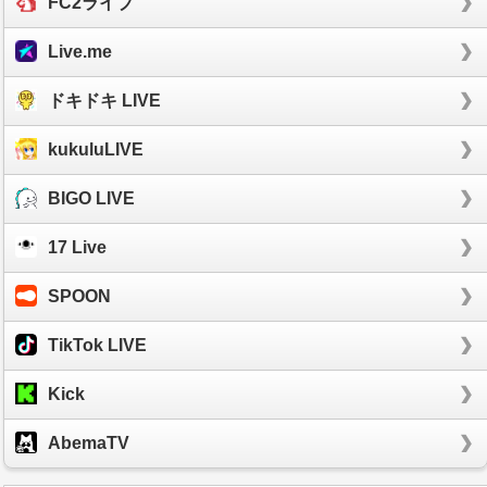
FC2ライブ
Live.me
ドキドキ LIVE
kukuluLIVE
BIGO LIVE
17 Live
SPOON
TikTok LIVE
Kick
AbemaTV