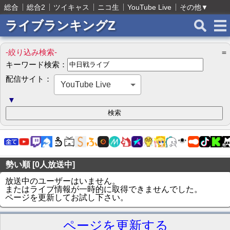
総合
総合2
ツイキャス
ニコ生
YouTube Live
その他
▼
ライブランキングZ
-絞り込み検索-
＝
キーワード検索：
配信サイト：
YouTube Live
▼
勢い順 [0人放送中]
放送中のユーザーはいません。
またはライブ情報が一時的に取得できませんでした。
ページを更新してお試し下さい。
ページを更新する