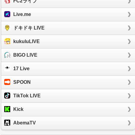
FC2ライブ
Live.me
ドキドキ LIVE
kukuluLIVE
BIGO LIVE
17 Live
SPOON
TikTok LIVE
Kick
AbemaTV