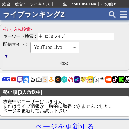
総合
総合2
ツイキャス
ニコ生
YouTube Live
その他
▼
ライブランキングZ
-絞り込み検索-
＝
キーワード検索：
配信サイト：
YouTube Live
▼
勢い順 [0人放送中]
放送中のユーザーはいません。
またはライブ情報が一時的に取得できませんでした。
ページを更新してお試し下さい。
ページを更新する