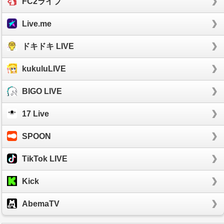
FC2ライブ
Live.me
ドキドキ LIVE
kukuluLIVE
BIGO LIVE
17 Live
SPOON
TikTok LIVE
Kick
AbemaTV