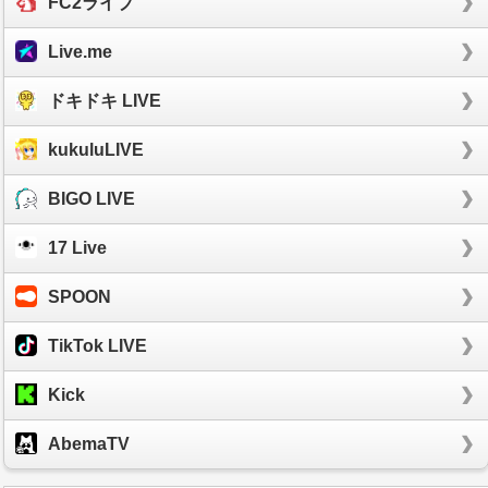
FC2ライブ
Live.me
ドキドキ LIVE
kukuluLIVE
BIGO LIVE
17 Live
SPOON
TikTok LIVE
Kick
AbemaTV