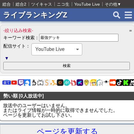
総合
総合2
ツイキャス
ニコ生
YouTube Live
その他
▼
ライブランキングZ
-絞り込み検索-
＝
キーワード検索：
配信サイト：
YouTube Live
▼
勢い順 [0人放送中]
放送中のユーザーはいません。
またはライブ情報が一時的に取得できませんでした。
ページを更新してお試し下さい。
ページを更新する