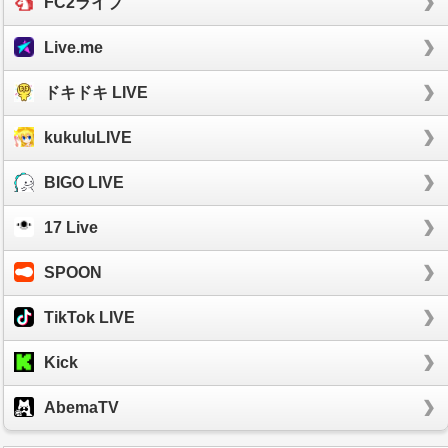
FC2ライブ
Live.me
ドキドキ LIVE
kukuluLIVE
BIGO LIVE
17 Live
SPOON
TikTok LIVE
Kick
AbemaTV