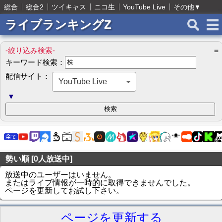
総合
総合2
ツイキャス
ニコ生
YouTube Live
その他
▼
ライブランキングZ
-絞り込み検索-
＝
キーワード検索：
配信サイト：
YouTube Live
▼
勢い順 [0人放送中]
放送中のユーザーはいません。
またはライブ情報が一時的に取得できませんでした。
ページを更新してお試し下さい。
ページを更新する