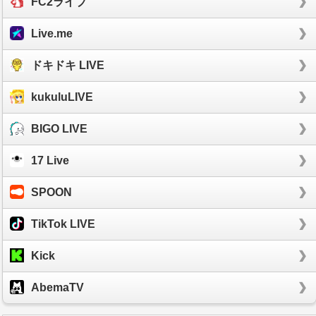
FC2ライブ
Live.me
ドキドキ LIVE
kukuluLIVE
BIGO LIVE
17 Live
SPOON
TikTok LIVE
Kick
AbemaTV