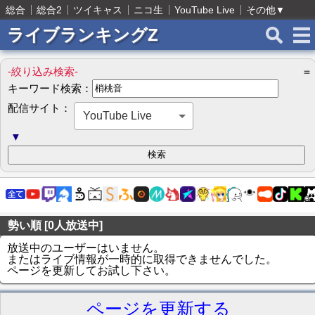
総合
総合2
ツイキャス
ニコ生
YouTube Live
その他
▼
ライブランキングZ
-絞り込み検索-
＝
キーワード検索：
配信サイト：
YouTube Live
▼
勢い順 [0人放送中]
放送中のユーザーはいません。
またはライブ情報が一時的に取得できませんでした。
ページを更新してお試し下さい。
ページを更新する