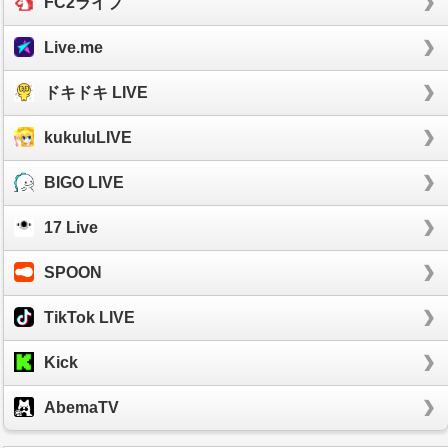
FC2ライブ
Live.me
ドキドキ LIVE
kukuluLIVE
BIGO LIVE
17 Live
SPOON
TikTok LIVE
Kick
AbemaTV