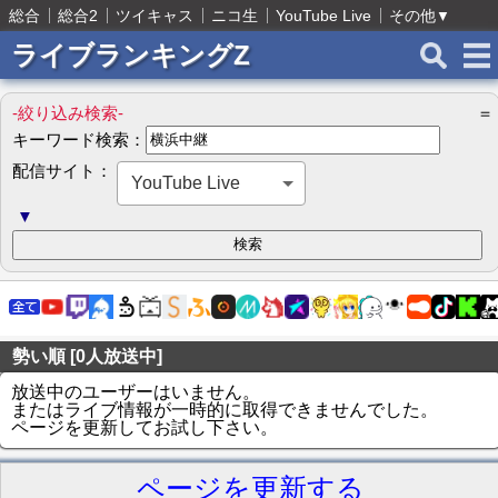
総合
総合2
ツイキャス
ニコ生
YouTube Live
その他
▼
ライブランキングZ
-絞り込み検索-
＝
キーワード検索：
配信サイト：
YouTube Live
▼
勢い順 [0人放送中]
放送中のユーザーはいません。
またはライブ情報が一時的に取得できませんでした。
ページを更新してお試し下さい。
ページを更新する