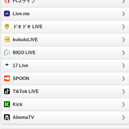
FC2ライブ
Live.me
ドキドキ LIVE
kukuluLIVE
BIGO LIVE
17 Live
SPOON
TikTok LIVE
Kick
AbemaTV