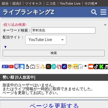
総合
総合2
ツイキャス
ニコ生
YouTube Live
その他
▼
ライブランキングZ
-絞り込み検索-
＝
キーワード検索：
配信サイト：
YouTube Live
▼
勢い順 [0人放送中]
放送中のユーザーはいません。
またはライブ情報が一時的に取得できませんでした。
ページを更新してお試し下さい。
ページを更新する