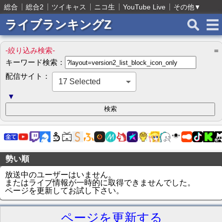
総合
総合2
ツイキャス
ニコ生
YouTube Live
その他
▼
ライブランキングZ
-絞り込み検索-
＝
キーワード検索：
配信サイト：
17 Selected
▼
勢い順
放送中のユーザーはいません。
またはライブ情報が一時的に取得できませんでした。
ページを更新してお試し下さい。
ページを更新する