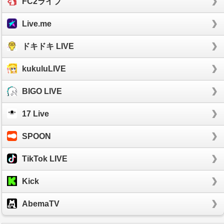
FC2ライブ
Live.me
ドキドキ LIVE
kukuluLIVE
BIGO LIVE
17 Live
SPOON
TikTok LIVE
Kick
AbemaTV