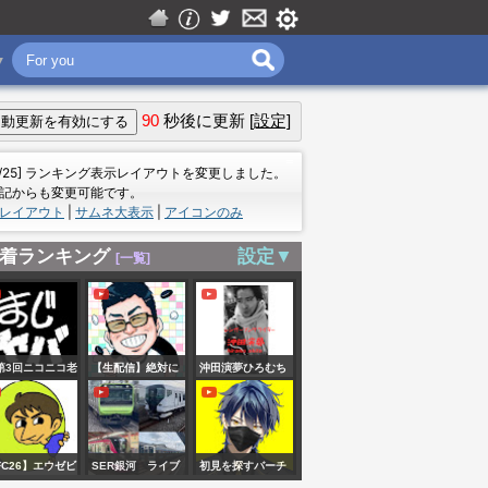
▼
90
秒後に更新
[設定]
＝
7/25] ランキング表示レイアウトを変更しました。
記からも変更可能です。
レイアウト
|
サムネ大表示
|
アイコンのみ
着ランキング
設定▼
[一覧]
第3回ニコニコ老
【生配信】絶対に
沖田演夢ひろむち
会RUST】今宵、
死ねないパルワー
ゃんねる がライブ
が産まれる
ルド、始めます。
配信中！
3【鬱視点】
FC26】エウゼビ
SER銀河 ライブ
初見を探すバーチ