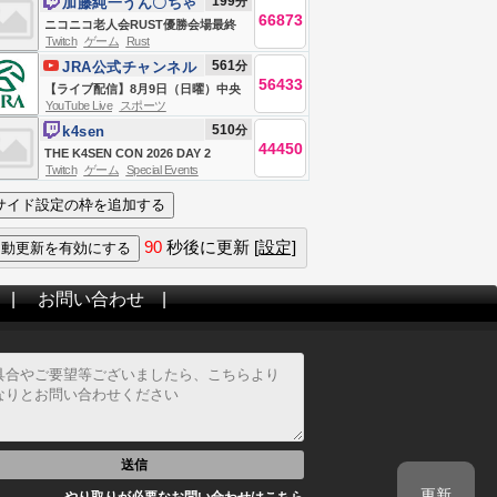
199
分
加藤純一うん〇ちゃ
66873
ん
ニコニコ老人会RUST優勝会場最終
Twitch
ゲーム
Rust
日
561
分
JRA公式チャンネル
56433
【ライブ配信】8月9日（日曜）中央
YouTube Live
スポーツ
競馬全レース中継（新潟・中京・札
510
分
k4sen
幌）
44450
THE K4SEN CON 2026 DAY 2
Twitch
ゲーム
Special Events
90
秒後に更新
[設定]
|
お問い合わせ
|
送信
更新