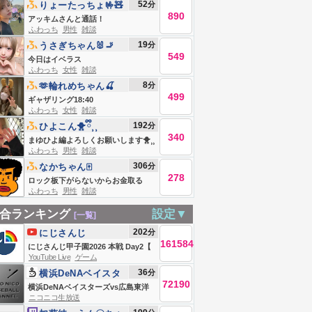
52
分
りょーたっちょ🤟🧸
890
アッキムさんと通話！
ふわっち
男性
雑談
19
分
‎うさぎちゃん🐰🚬
549
今日はイベラス
ふわっち
女性
雑談
8
分
🫶輪れめちゃん🍒
499
ギャザリング18:40
ふわっち
女性
雑談
192
分
ひよこん🐥ྀི⸒⸒
340
まゆひよ編よろしくお願いします🐥⸒⸒
ふわっち
男性
雑談
306
分
なかちゃん🀄️
278
ロック板下がらないからお金取る
ふわっち
男性
雑談
合ランキング
設定▼
[一覧]
202
分
にじさんじ
161584
にじさんじ甲子園2026 本戦 Day2【
YouTube Live
ゲーム
#にじ甲2026_Day2 】
36
分
横浜DeNAベイスタ
72190
ーズvs広島東洋カー
横浜DeNAベイスターズvs広島東洋
ニコニコ生放送
プ （8月9日）
カープ （8月9日）