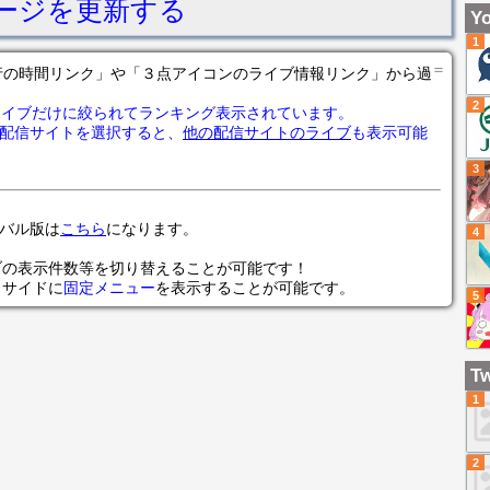
ージを更新する
オ
Yo
CF
1
＝
の各行の時間リンク」や「３点アイコンのライブ情報リンク」から過
2
ライブだけに絞られてランキング表示されています。
配信サイトを選択すると、
他の配信サイトのライブ
も表示可能
3
ローバル版は
こちら
になります。
4
ブの表示件数等を切り替えることが可能です！
らサイドに
固定メニュー
を表示することが可能です。
5
Tw
1
2