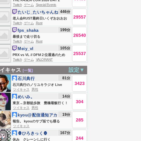
THE K4SEN CON 2026 DAY 2
Twitch
ゲーム
Special Events
446
分
たいじ_たいちゃんね
29557
る
老人会RUST最終日いくぞおおおお
Twitch
ゲーム
Rust
おおおおおお
199
分
fps_shaka
26540
最後まで走り切る
Twitch
ゲーム
Rust
105
分
Meiy_vl
25537
PRX vs VL // DFM２位通過のため
Twitch
ゲーム
VALORANT
に。PRX全力応援チャンネル
#VCTWatchParty
イキャス
設定▼
[一覧]
81
分
石川典行
3423
石川典行のノリユキラジオ Live
ツイキャス
男性
#839289597
14
分
めいみ。
304
東京→京都徒歩旅 豊橋着飯行く！
ツイキャス
男性
今日もなんとか。
19
分
kyou@配信通知アカ
285
ウント
報告。 kyouのサブ垢でも喋る
ツイキャス
167
分
🦍ひろきっく🦍
244
休み クレーンしに行く