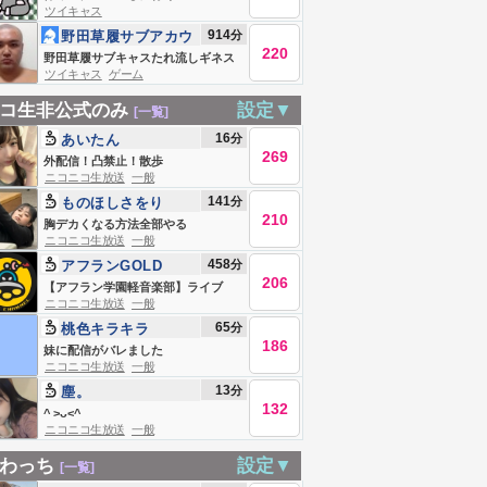
ツイキャス
914
分
野田草履サブアカウ
220
ント
野田草履サブキャスたれ流しギネス
ツイキャス
ゲーム
記録 Live #839271769
コ生非公式のみ
設定▼
[一覧]
16
分
あいたん
269
外配信！凸禁止！散歩
ニコニコ生放送
一般
141
分
ものほしさをり
210
胸デカくなる方法全部やる
ニコニコ生放送
一般
458
分
アフランGOLD
206
【アフラン学園軽音楽部】ライブ
ニコニコ生放送
一般
65
分
桃色キラキラ
186
妹に配信がバレました
ニコニコ生放送
一般
13
分
塵。
132
^ >ᴗ<^
ニコニコ生放送
一般
わっち
設定▼
[一覧]