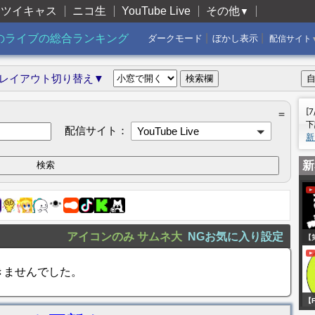
ツイキャス
ニコ生
YouTube Live
その他
▼
|
|
のライブの総合ランキング
ダークモード
ぼかし表示
配信サイト
レイアウト切り替え▼
[
＝
下
配信サイト：
YouTube Live
新
新
アイコンのみ
サムネ大
NGお気に入り設定
【
人
きませんでした。
王
#
【