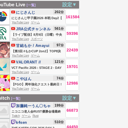
来てたので緊急
配信 外房線 総
ャルユーチューバ
uTube Live
設定▼
[一覧]
【#172】
武快速線直通 快
ー。【Vtuber】
202
分
にじさんじ
速久里浜行き 誉
【雑談】
161584
にじさんじ甲子園2026 本戦 Day2【
田から錦糸町 グ
YouTube Live
ゲーム
#にじ甲2026_Day2 】
561
分
JRA公式チャンネル
リーン車2階席視界
59396
【ライブ配信】8月9日（日曜）中央
側面展望 注意⚠️コ
YouTube Live
スポーツ
競馬全レース中継（新潟・中京・札
メント返信できま
97
分
甘結もか / Amayui
幌）
せん‼️
22439
Moka
【第3回 #もかCUP 2on2】TOP8決
YouTube Live
ゲーム
勝トーナメント！！！【 ぶいすぽ
121
分
VALORANT //
っ！甘結もか 】
19701
JAPAN
VCT Pacific 2026 : STAGE 2 - DAY
YouTube Live
ゲーム
15
74
分
こやはん
12986
【FGO】周年強化クエスト最終日！
YouTube Live
ゲーム
★5セイバーは誰が来る？！
itch
設定▼
[一覧]
199
分
加藤純一うん〇ちゃ
66873
ん
ニコニコ老人会RUST優勝会場最終
Twitch
ゲーム
Rust
日
510
分
k4sen
44450