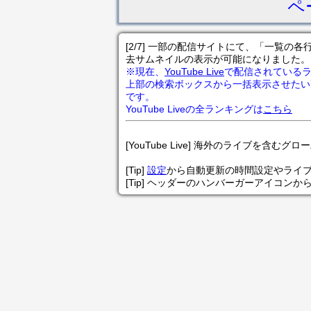
ペ
[2/7] 一部の配信サイトにて、「一覧
去サムネイルの表示が可能になりました。
※現在、
YouTube Live
で配信されている
上部の検索ボックスから一括表示させたい
です。
YouTube Liveの全ランキングは
こちら
[YouTube Live] 海外のライブを含むグ
[Tip]
設定
から自動更新の時間設定やライ
[Tip] ヘッダーのハンバーガーアイコンか