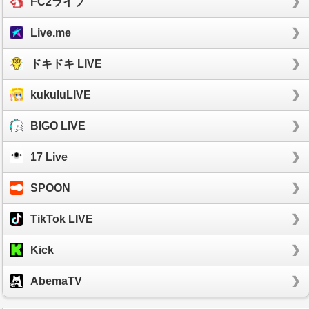
FC2ライブ
Live.me
ドキドキ LIVE
kukuluLIVE
BIGO LIVE
17 Live
SPOON
TikTok LIVE
Kick
AbemaTV