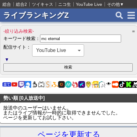
総合
総合2
ツイキャス
ニコ生
YouTube Live
その他
▼
ライブランキングZ
-絞り込み検索-
＝
キーワード検索：
配信サイト：
YouTube Live
▼
勢い順 [0人放送中]
放送中のユーザーはいません。
またはライブ情報が一時的に取得できませんでした。
ページを更新してお試し下さい。
ページを更新する