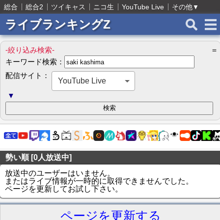
総合
総合2
ツイキャス
ニコ生
YouTube Live
その他
▼
ライブランキングZ
-絞り込み検索-
＝
キーワード検索：
配信サイト：
YouTube Live
▼
勢い順 [0人放送中]
放送中のユーザーはいません。
またはライブ情報が一時的に取得できませんでした。
ページを更新してお試し下さい。
ページを更新する