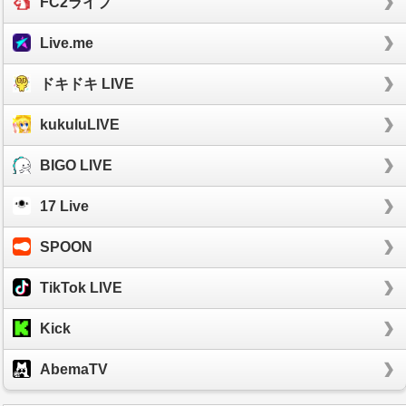
FC2ライブ
Live.me
ドキドキ LIVE
kukuluLIVE
BIGO LIVE
17 Live
SPOON
TikTok LIVE
Kick
AbemaTV