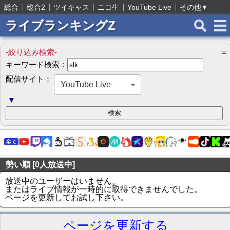
総合
総合2
ツイキャス
ニコ生
YouTube Live
その他
▼
ライブランキングZ
-絞り込み検索-
＝
キーワード検索：
配信サイト：
YouTube Live
▼
勢い順 [0人放送中]
放送中のユーザーはいません。
またはライブ情報が一時的に取得できませんでした。
ページを更新してお試し下さい。
ページを更新する