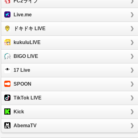
FC2ライブ
Live.me
ドキドキ LIVE
kukuluLIVE
BIGO LIVE
17 Live
SPOON
TikTok LIVE
Kick
AbemaTV