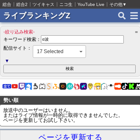
総合
総合2
ツイキャス
ニコ生
YouTube Live
その他
▼
ライブランキングZ
-絞り込み検索-
＝
キーワード検索：
配信サイト：
17 Selected
▼
勢い順
放送中のユーザーはいません。
またはライブ情報が一時的に取得できませんでした。
ページを更新してお試し下さい。
ページを更新する