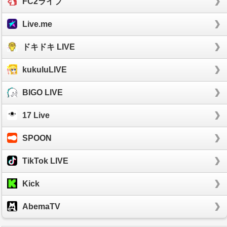
FC2ライブ
Live.me
ドキドキ LIVE
kukuluLIVE
BIGO LIVE
17 Live
SPOON
TikTok LIVE
Kick
AbemaTV