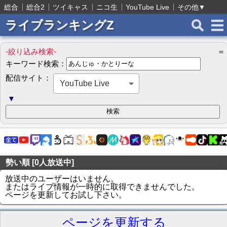
総合
総合2
ツイキャス
ニコ生
YouTube Live
その他
▼
ライブランキングZ
-絞り込み検索-
＝
キーワード検索：
配信サイト：
YouTube Live
▼
勢い順 [0人放送中]
放送中のユーザーはいません。
またはライブ情報が一時的に取得できませんでした。
ページを更新してお試し下さい。
ページを更新する