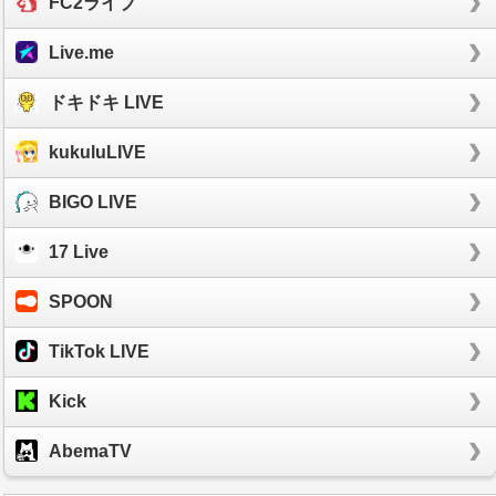
FC2ライブ
Live.me
ドキドキ LIVE
kukuluLIVE
BIGO LIVE
17 Live
SPOON
TikTok LIVE
Kick
AbemaTV