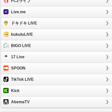
FC2ライブ
Live.me
ドキドキ LIVE
kukuluLIVE
BIGO LIVE
17 Live
SPOON
TikTok LIVE
Kick
AbemaTV