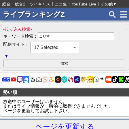
総合
総合2
ツイキャス
ニコ生
YouTube Live
その他
▼
ライブランキングZ
-絞り込み検索-
＝
キーワード検索：
配信サイト：
17 Selected
▼
勢い順
放送中のユーザーはいません。
またはライブ情報が一時的に取得できませんでした。
ページを更新してお試し下さい。
ページを更新する