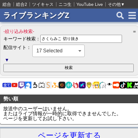
総合
総合2
ツイキャス
ニコ生
YouTube Live
その他
▼
ライブランキングZ
-絞り込み検索-
＝
キーワード検索：
配信サイト：
17 Selected
▼
勢い順
放送中のユーザーはいません。
またはライブ情報が一時的に取得できませんでした。
ページを更新してお試し下さい。
ページを更新する