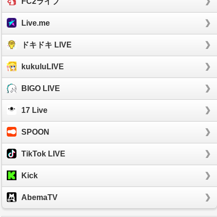
FC2ライブ
Live.me
ドキドキ LIVE
kukuluLIVE
BIGO LIVE
17 Live
SPOON
TikTok LIVE
Kick
AbemaTV