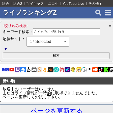
総合
総合2
ツイキャス
ニコ生
YouTube Live
その他
▼
ライブランキングZ
-絞り込み検索-
＝
キーワード検索：
配信サイト：
17 Selected
▼
勢い順
放送中のユーザーはいません。
またはライブ情報が一時的に取得できませんでした。
ページを更新してお試し下さい。
ページを更新する