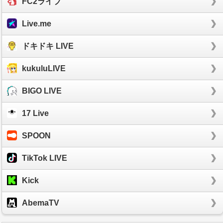
FC2ライブ
Live.me
ドキドキ LIVE
kukuluLIVE
BIGO LIVE
17 Live
SPOON
TikTok LIVE
Kick
AbemaTV