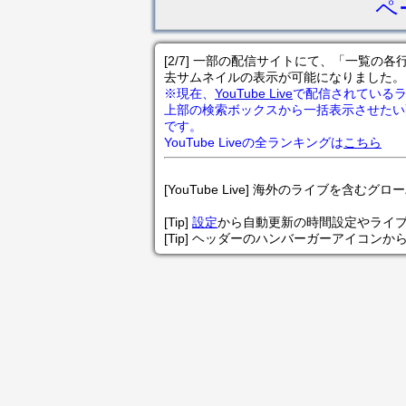
ペ
[2/7] 一部の配信サイトにて、「一覧
去サムネイルの表示が可能になりました。
※現在、
YouTube Live
で配信されている
上部の検索ボックスから一括表示させたい
です。
YouTube Liveの全ランキングは
こちら
[YouTube Live] 海外のライブを含むグ
[Tip]
設定
から自動更新の時間設定やライ
[Tip] ヘッダーのハンバーガーアイコンか