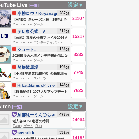
ルパス終わらん
放送】どこか奇妙
雑談
uTube Live
設定▼
[一覧]
ェ！！！！！！
で懐かしい田舎で
day35【Vtuber /
287
分
小柳ロウ / Koyanagi
tuber】
のほのぼのスロー
向葵】
21107
Rou【にじさんじ】
【APEX】新シーズン30 15時まで
ライフ【#ほの暮し
YouTube Live
ゲーム
シージ【小柳ロウ/にじさんじ】
310
分
テレ東公式 TV
の庭 】No.9
15217
TOKYO
【公式】真夏の怪奇ファイル2026 #
YouTube Live
エンターテイメント
恐怖 #心霊
136
分
シュート。
8333
2026最後の木曜メンテ待機配信にな
YouTube Live
ゲーム
るのか【eFootballアプリ2026/イー
196
分
船橋競馬場
フト】
7749
【令和8年度第5回開催】船橋競馬公
YouTube Live
スポーツ
式LIVE 「船橋ハートビートライ
148
分
HikacGamesヒカッ
ブ」
7623
クゲームズ
【待機配信】2027大型アップデート
YouTube Live
ゲーム
前最後の更新だ！ 移籍ガチャor復刻
ガチャ予想の8/6メンテ待機配信
itch
設定▼
[一覧]
477
分
加藤純一うん〇ちゃ
24064
ん
老人会RUST秘密の特訓
Twitch
ゲーム
Rust
532
分
sasatikk
14182