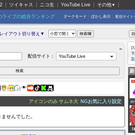
2
ツイキャス
ニコ生
YouTube Live
その他
▼
|
|
のライブの総合ランキング
ダークモード
ぼかし表示
配信サイト
レイアウト切り替え▼
[
＝
下
配信サイト：
YouTube Live
新
新
アイコンのみ
サムネ大
NGお気に入り設定
の
きませんでした。
【