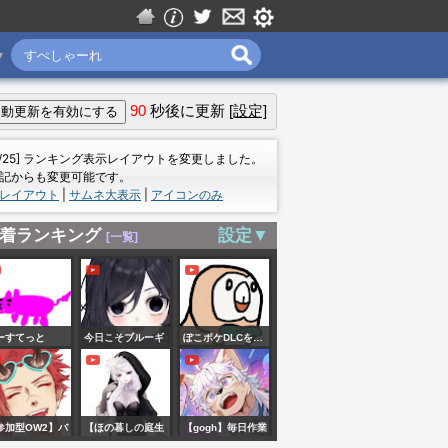
▼
90
秒後に更新
[設定]
＝
7/25] ランキング表示レイアウトを変更しました。
記からも変更可能です。
レイアウト
|
サムネ大表示
|
アイコンのみ
着ランキング
設定▼
[一覧]
ーすてっと
今日こそブルーギ
ぽこポケDLCを…
ルを釣る
やるぞっ！ 2
参加型OW2】バ
【ほの暮しの庭生
【gogh】毎日作業