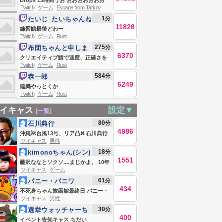
Drops 13時間うお おおおおおおお
Twitch
ゲーム
Escape from Tarkov
Escape From Tarkov
1
分
たいじ_たいちゃんね
11826
る
練習鯖最後どわー
Twitch
ゲーム
Rust
275
分
布団ちゃんと申しま
6370
す
クリエイティブ鯖で速度、正確さを
Twitch
ゲーム
Rust
ただただ上げる
584
分
恭一郎
6249
建築やっとくか
Twitch
ゲーム
Rust
イキャス
設定▼
[一覧]
80
分
石川典行
4986
沖縄🌺台風13号、リア凸❌ 石川典行
ツイキャス
男性
のノリユキラジオ
18
分
kimonoちゃん(シン)
1551
藤沢ななとソクソ....まじかよ。 10年
ツイキャス
ゲーム
間ありがとうございました！！
61
分
パニー・パニワ
434
不死身ちゃん旅函館最終日 パニー・
ツイキャス
男性
パニワ
30
分
選挙ウォッチャーち
400
だい
イベント告知キャス ちだい