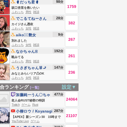
98
分
🥊だっち君🥊
1759
坂口杏里を救いたい
ふわっち
男性
雑談
28
分
でこるてねーさん
382
カイジさん憑依
ふわっち
女性
雑談
9
分
aiko❤️‍🔥艶女
267
別れました
ふわっち
女性
雑談
192
分
なかちゃん🀄️
261
靴みてる
ふわっち
男性
雑談
147
分
‎うさぎちゃん🐰🚬
236
みなとみらいリア凸OK
ふわっち
女性
雑談
合ランキング
設定▼
[一覧]
477
分
加藤純一うん〇ちゃ
24064
ん
老人会RUST秘密の特訓
Twitch
ゲーム
Rust
287
分
小柳ロウ / Koyanagi
21107
Rou【にじさんじ】
【APEX】新シーズン30 15時まで
YouTube Live
ゲーム
シージ【小柳ロウ/にじさんじ】