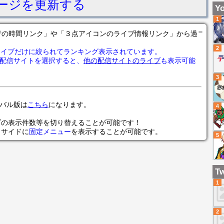
ージを更新する
ト
Yo
て
1
【V
＝
の各行の時間リンク」や「３点アイコンのライブ情報リンク」から過
2
ライブだけに絞られてランキング表示されています。
配信サイトを選択すると、
他の配信サイトのライブ
も表示可能
3
ローバル版は
こちら
になります。
4
ブの表示件数等を切り替えることが可能です！
らサイドに
固定メニュー
を表示することが可能です。
5
Tw
1
2