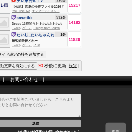
310
分
テレ東公式 TV
15217
TOKYO
【公式】真夏の怪奇ファイル2026 #
YouTube Live
エンターテイメント
恐怖 #心霊
532
分
sasatikk
14182
Drops 13時間うお おおおおおおお
Twitch
ゲーム
Escape from Tarkov
Escape From Tarkov
1
分
たいじ_たいちゃんね
11826
る
練習鯖最後どわー
Twitch
ゲーム
Rust
90
秒後に更新
[設定]
|
お問い合わせ
|
送信
更新