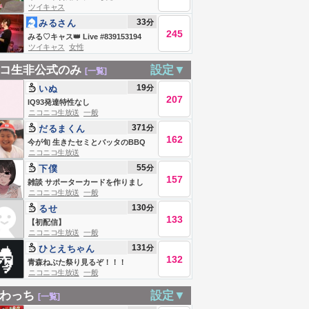
ツイキャス
33
分
みるさん
245
みる♡キャス👑 Live #839153194
ツイキャス
女性
コ生非公式のみ
設定▼
[一覧]
19
分
いぬ
207
IQ93発達特性なし
ニコニコ生放送
一般
371
分
だるまくん
162
今が旬 生きたセミとバッタのBBQ
ニコニコ生放送
55
分
下僕
157
雑談 サポーターカードを作りまし
ニコニコ生放送
一般
た！
130
分
るせ
133
【初配信】
ニコニコ生放送
一般
131
分
ひとえちゃん
132
青森ねぶた祭り見るぞ！！！
ニコニコ生放送
一般
わっち
設定▼
[一覧]