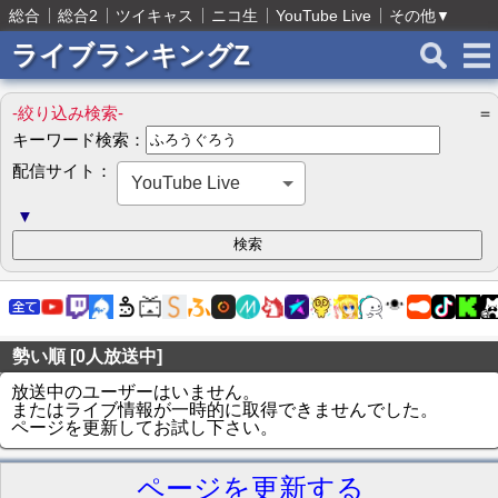
総合
総合2
ツイキャス
ニコ生
YouTube Live
その他
▼
ライブランキングZ
-絞り込み検索-
＝
キーワード検索：
配信サイト：
YouTube Live
▼
勢い順 [0人放送中]
放送中のユーザーはいません。
またはライブ情報が一時的に取得できませんでした。
ページを更新してお試し下さい。
ページを更新する