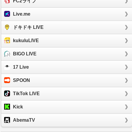
FC2ライブ
Live.me
ドキドキ LIVE
kukuluLIVE
BIGO LIVE
17 Live
SPOON
TikTok LIVE
Kick
AbemaTV