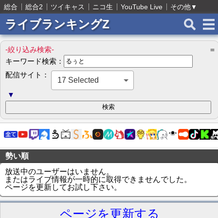
総合
総合2
ツイキャス
ニコ生
YouTube Live
その他
▼
ライブランキングZ
-絞り込み検索-
＝
キーワード検索：
配信サイト：
17 Selected
▼
勢い順
放送中のユーザーはいません。
またはライブ情報が一時的に取得できませんでした。
ページを更新してお試し下さい。
ページを更新する