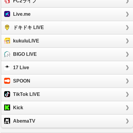
FC2ライブ
Live.me
ドキドキ LIVE
kukuluLIVE
BIGO LIVE
17 Live
SPOON
TikTok LIVE
Kick
AbemaTV