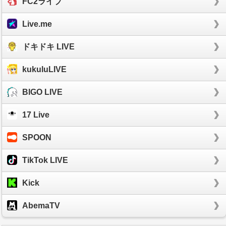
FC2ライブ
Live.me
ドキドキ LIVE
kukuluLIVE
BIGO LIVE
17 Live
SPOON
TikTok LIVE
Kick
AbemaTV