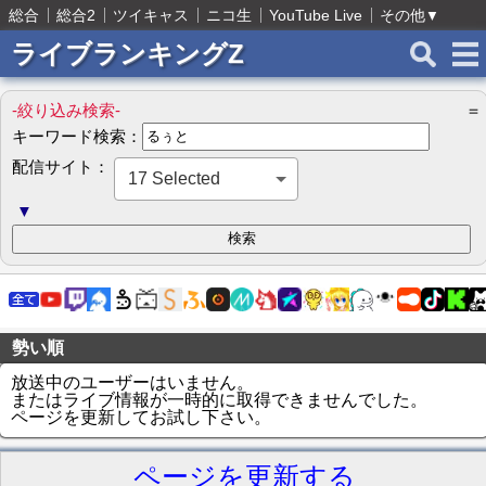
総合
総合2
ツイキャス
ニコ生
YouTube Live
その他
▼
ライブランキングZ
-絞り込み検索-
＝
キーワード検索：
配信サイト：
17 Selected
▼
勢い順
放送中のユーザーはいません。
またはライブ情報が一時的に取得できませんでした。
ページを更新してお試し下さい。
ページを更新する