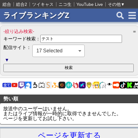
総合
総合2
ツイキャス
ニコ生
YouTube Live
その他
▼
ライブランキングZ
-絞り込み検索-
＝
キーワード検索：
配信サイト：
17 Selected
▼
勢い順
放送中のユーザーはいません。
またはライブ情報が一時的に取得できませんでした。
ページを更新してお試し下さい。
ページを更新する