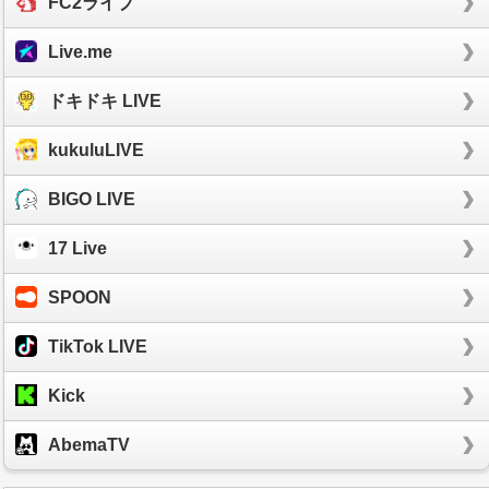
FC2ライブ
Live.me
ドキドキ LIVE
kukuluLIVE
BIGO LIVE
17 Live
SPOON
TikTok LIVE
Kick
AbemaTV