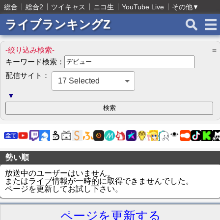
総合
総合2
ツイキャス
ニコ生
YouTube Live
その他
▼
ライブランキングZ
-絞り込み検索-
＝
キーワード検索：
配信サイト：
17 Selected
▼
勢い順
放送中のユーザーはいません。
またはライブ情報が一時的に取得できませんでした。
ページを更新してお試し下さい。
ページを更新する