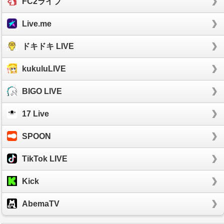
FC2ライブ
Live.me
ドキドキ LIVE
kukuluLIVE
BIGO LIVE
17 Live
SPOON
TikTok LIVE
Kick
AbemaTV