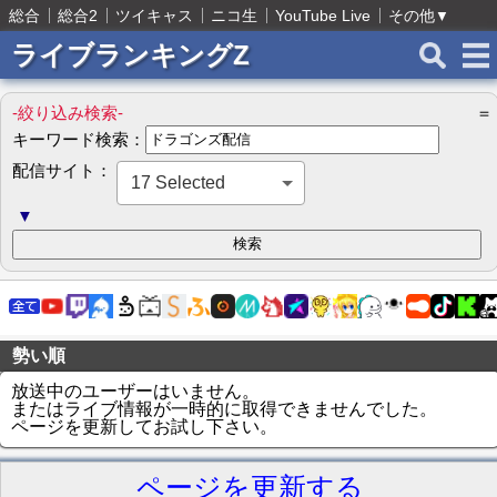
総合
総合2
ツイキャス
ニコ生
YouTube Live
その他
▼
ライブランキングZ
-絞り込み検索-
＝
キーワード検索：
配信サイト：
17 Selected
▼
勢い順
放送中のユーザーはいません。
またはライブ情報が一時的に取得できませんでした。
ページを更新してお試し下さい。
ページを更新する