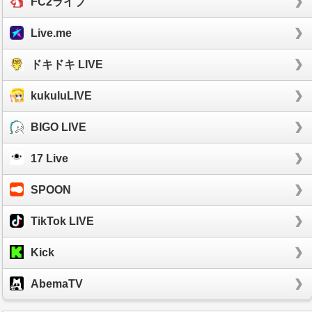
FC2ライブ
Live.me
ドキドキ LIVE
kukuluLIVE
BIGO LIVE
17 Live
SPOON
TikTok LIVE
Kick
AbemaTV