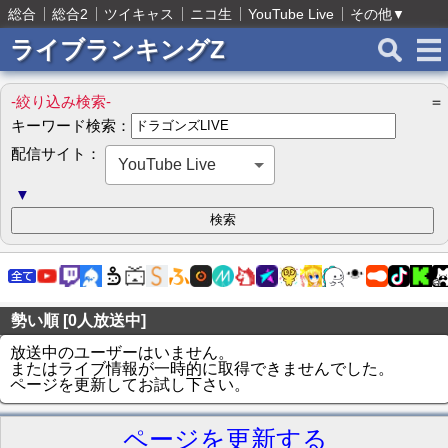
総合
総合2
ツイキャス
ニコ生
YouTube Live
その他
▼
ライブランキングZ
-絞り込み検索-
＝
キーワード検索：
配信サイト：
YouTube Live
▼
勢い順 [0人放送中]
放送中のユーザーはいません。
またはライブ情報が一時的に取得できませんでした。
ページを更新してお試し下さい。
ページを更新する