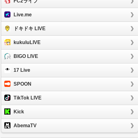
FC2ライブ
Live.me
ドキドキ LIVE
kukuluLIVE
BIGO LIVE
17 Live
SPOON
TikTok LIVE
Kick
AbemaTV