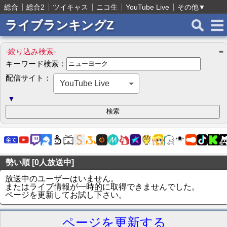
総合
総合2
ツイキャス
ニコ生
YouTube Live
その他
▼
ライブランキングZ
-絞り込み検索-
＝
キーワード検索：
配信サイト：
YouTube Live
▼
勢い順 [0人放送中]
放送中のユーザーはいません。
またはライブ情報が一時的に取得できませんでした。
ページを更新してお試し下さい。
ページを更新する