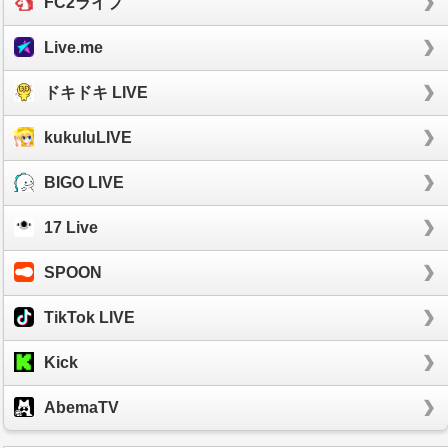
FC2ライブ
Live.me
ドキドキ LIVE
kukuluLIVE
BIGO LIVE
17 Live
SPOON
TikTok LIVE
Kick
AbemaTV