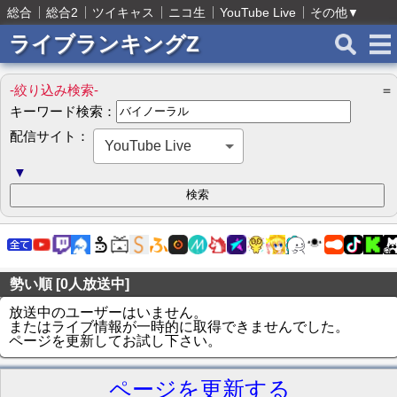
総合
総合2
ツイキャス
ニコ生
YouTube Live
その他
▼
ライブランキングZ
-絞り込み検索-
＝
キーワード検索：
配信サイト：
YouTube Live
▼
勢い順 [0人放送中]
放送中のユーザーはいません。
またはライブ情報が一時的に取得できませんでした。
ページを更新してお試し下さい。
ページを更新する