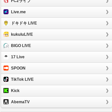
FC2ライブ
Live.me
ドキドキ LIVE
kukuluLIVE
BIGO LIVE
17 Live
SPOON
TikTok LIVE
Kick
AbemaTV