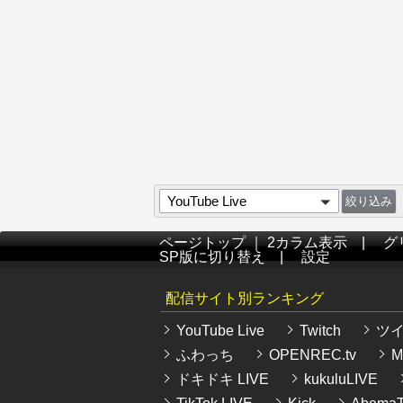
YouTube Live
ページトップ
｜
2カラム表示
|
グ
SP版に切り替え
|
設定
配信サイト別ランキング
YouTube Live
Twitch
ツ
ふわっち
OPENREC.tv
Mi
ドキドキ LIVE
kukuluLIVE