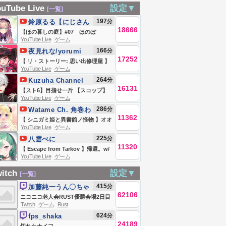
【 #星の翼 】楽
とか【Vtuber】
まったり星墓 雑
さん・コメント
てね
uTube Live
設定▼
[一覧]
める方なら参加
談
ROMだけも大歓
197
分
鈴原るる【にじさん
！ #vtuber
18666
じ所属】
【ほの暮しの庭】#07 ほのぼ
YouTube Live
ゲーム
の・・？スローライフ生活
166
分
夜見れな/yorumi
ッ・・・！！！！！【にじさんじ/鈴
17252
rena【にじさんじ所
【 リ・ストーリー: 思い出修理屋 】
原るる 】
YouTube Live
ゲーム
属】
#02 レトロ系デバイス修理はじめま
264
分
Kuzuha Channel
した。 【 にじさんじ / 夜見れな 】
16131
【スト6】目指せ一斤 【スコップ】
YouTube Live
ゲーム
286
分
Watame Ch. 角巻わ
11362
ため
【 シニガミ姫と異書館ノ怪物 】オオ
YouTube Live
ゲーム
カミ姫役のわため、初プレイ！！#最
225
分
八雲べに
終回 【角巻わため/ホロライブ４期
11320
【 Escape from Tarkov 】帰還。w/
生】※ネタバレあり
YouTube Live
ゲーム
レイード【ぶいすぽ/八雲べに】
itch
設定▼
[一覧]
415
分
加藤純一うん〇ちゃ
62106
ん
ニコニコ老人会RUST優勝会場2日目
Twitch
ゲーム
Rust
夜の部
624
分
fps_shaka
24189