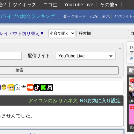
合2
ツイキャス
ニコ生
YouTube Live
その他
▼
|
|
のライブの総合ランキング
ダークモード
ぼかし表示
配信サイト
レイアウト切り替え▼
[
＝
下
配信サイト：
YouTube Live
新
新
アイコンのみ
サムネ大
NGお気に入り設定
[
型]
きませんでした。
き
ラ
第
が