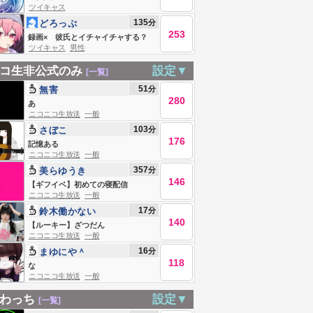
ツイキャス
135
分
どろっぷ
253
@STPRBOYS
録画× 彼氏とイチャイチャする？
ツイキャス
男性
初見さん軽率に推してください
コ生非公式のみ
設定▼
[一覧]
51
分
無害
280
あ
ニコニコ生放送
一般
103
分
さぼこ
176
記憶ある
ニコニコ生放送
一般
357
分
美らゆうき
146
【ギフイベ】初めての寝配信
ニコニコ生放送
一般
17
分
鈴木働かない
140
【ルーキー】ざつだん
ニコニコ生放送
一般
16
分
まゆにや＾
118
な
ニコニコ生放送
一般
わっち
設定▼
[一覧]