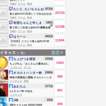
切れたナイフ
Twitch
ゲーム
Rust
472
分
たいじ_たいちゃんね
23733
る
老人会RUST2日目いくぞおおおおお
Twitch
ゲーム
Rust
おおおおお
1001
布団ちゃんと申しま
分
12186
す
第３回ニコ生老人会RUST優勝会場
Twitch
ゲーム
Rust
お布団ちゃん、う〇ちちゃん、恭ち
442
分
はりーシ
ゃん、キズナ ２日目
11304
【2日目】ニコニコ老人会RUST本
Twitch
ゲーム
Rust
番、ソロで優勝＆MVPを目指す男
イキャス
設定▼
[一覧]
218
分
ちょびつき雨宮
1454
ちょびわん「おじさんの夏休み2」
ツイキャス
ゲーム
おこぼレイディオ
240
分
オカルトハンター鈴
385
木大輔
神奈川県最恐心霊橋 オカルトハンタ
ツイキャス
男性
ー鈴木大輔
177
分
あむちん
381
1人タコパ🍻 やほみ
ツイキャス
10
分
3時
305
3時キャス Live #839270989