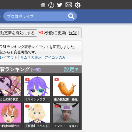
▼
90
秒後に更新
[設定]
＝
7/25] ランキング表示レイアウトを変更しました。
記からも変更可能です。
レイアウト
|
サムネ大表示
|
アイコンのみ
着ランキング
設定▼
[一覧]
顔出し/DBD参加
【マインクラフ
星の翼配信 桜鬼
🍷[VCあり＆聞
ト】二輪目の花火
翔呑様恒例参加型
専OK]🍻サバ＆キ
を咲かせたい #30
星の翼カスタム
ーも🔪雑談しな
参加大歓迎♪♪ 詳
21回参加型カス
【原神】イベント
モンスト 深夜の
らまったりと♪初
しくは概要欄を見