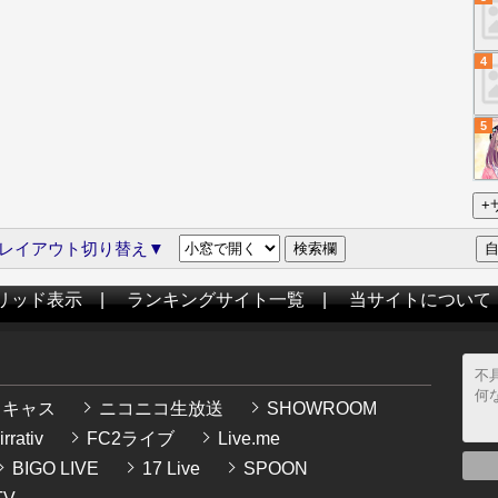
4
5
レイアウト切り替え▼
リッド表示
|
ランキングサイト一覧
|
当サイトについて
イキャス
ニコニコ生放送
SHOWROOM
rrativ
FC2ライブ
Live.me
BIGO LIVE
17 Live
SPOON