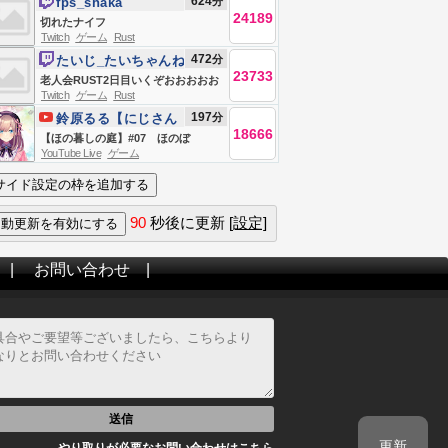
624
分
fps_shaka
24189
切れたナイフ
Twitch
ゲーム
Rust
472
分
たいじ_たいちゃんね
23733
る
老人会RUST2日目いくぞおおおおお
Twitch
ゲーム
Rust
おおおおお
197
分
鈴原るる【にじさん
18666
じ所属】
【ほの暮しの庭】#07 ほのぼ
YouTube Live
ゲーム
の・・？スローライフ生活
ッ・・・！！！！！【にじさんじ/鈴
原るる 】
90
秒後に更新
[設定]
|
お問い合わせ
|
送信
更新