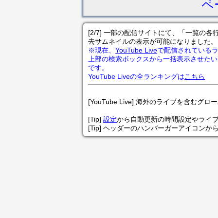
ペ
[2/7] 一部の配信サイトにて、「一覧
去サムネイルの表示が可能になりました。
※現在、
YouTube Live
で配信されている
上部の検索ボックスから一括表示させたい
です。
YouTube Liveの全ランキングは
こちら
[YouTube Live] 海外のライブを含むグ
[Tip]
設定
から自動更新の時間設定やライ
[Tip] ヘッダーのハンバーガーアイコンか