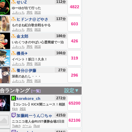
112
分
せいZ
4822
ゆーゆが出て行った
ふわっち
男性
雑談
137
分
ヒドンナ@どやさ
603
ものまね紅白歌合戦をやる
ふわっち
男性
雑談
186
分
金太郎
426
いわくつきのやばい心霊廃墟で一泊
ふわっち
男性
雑談
する
166
分
機長✈︎
319
イベント！坂口！久永！
ふわっち
男性
雑談
27
分
養分@伊藤
296
深夜のあたし・・・
ふわっち
男性
雑談
合ランキング
設定▼
[一覧]
272
分
korekore_ch
65200
【コレコレ】KICK闇ニュース！相談
Kick
雑談
やSNSトラブル解決【ミラー、録画
415
分
加藤純一うん〇ちゃ
禁止】
62106
ん
ニコニコ老人会RUST優勝会場2日目
Twitch
ゲーム
Rust
夜の部