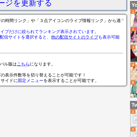
ージを更新する
マ
見
Yo
し
や
1
可能
迎
＝
の各行の時間リンク」や「３点アイコンのライブ情報リンク」から過
2
ライブだけに絞られてランキング表示されています。
配信サイトを選択すると、
他の配信サイトのライブ
も表示可能
3
ローバル版は
こちら
になります。
4
ブの表示件数等を切り替えることが可能です！
らサイドに
固定メニュー
を表示することが可能です。
5
Tw
1
2