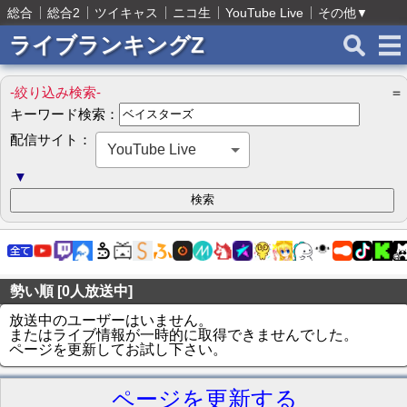
総合
総合2
ツイキャス
ニコ生
YouTube Live
その他
▼
ライブランキングZ
-絞り込み検索-
＝
キーワード検索：
配信サイト：
YouTube Live
▼
勢い順 [0人放送中]
放送中のユーザーはいません。
またはライブ情報が一時的に取得できませんでした。
ページを更新してお試し下さい。
ページを更新する