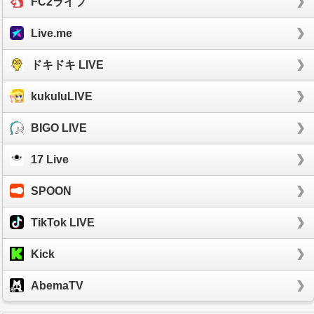
FC2ライブ
Live.me
ドキドキ LIVE
kukuluLIVE
BIGO LIVE
17 Live
SPOON
TikTok LIVE
Kick
AbemaTV