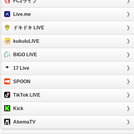
FC2ライブ
Live.me
ドキドキ LIVE
kukuluLIVE
BIGO LIVE
17 Live
SPOON
TikTok LIVE
Kick
AbemaTV