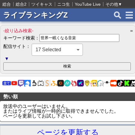
総合
総合2
ツイキャス
ニコ生
YouTube Live
その他
▼
ライブランキングZ
-絞り込み検索-
＝
キーワード検索：
配信サイト：
17 Selected
▼
勢い順
放送中のユーザーはいません。
またはライブ情報が一時的に取得できませんでした。
ページを更新してお試し下さい。
ページを更新する