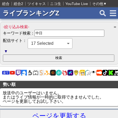
総合
総合2
ツイキャス
ニコ生
YouTube Live
その他
▼
ライブランキングZ
-絞り込み検索-
＝
キーワード検索：
配信サイト：
17 Selected
▼
勢い順
放送中のユーザーはいません。
またはライブ情報が一時的に取得できませんでした。
ページを更新してお試し下さい。
ページを更新する