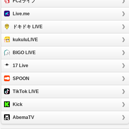
FC2ライブ
Live.me
ドキドキ LIVE
kukuluLIVE
BIGO LIVE
17 Live
SPOON
TikTok LIVE
Kick
AbemaTV