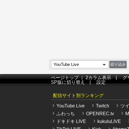
YouTube Live
ページトップ
｜
2カラム表示
|
グ
SP版に切り替え
|
設定
配信サイト別ランキング
YouTube Live
Twitch
ツ
ふわっち
OPENREC.tv
Mi
ドキドキ LIVE
kukuluLIVE