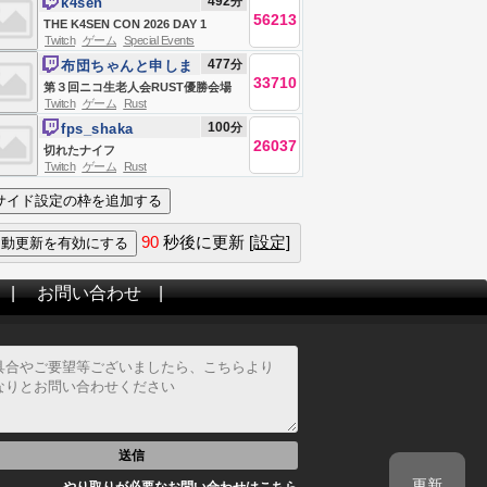
492
分
k4sen
幌）
56213
THE K4SEN CON 2026 DAY 1
Twitch
ゲーム
Special Events
477
分
布団ちゃんと申しま
33710
す
第３回ニコ生老人会RUST優勝会場
Twitch
ゲーム
Rust
お布団ちゃん、う〇ちちゃん、恭ち
100
分
fps_shaka
ゃん、キズナ ２日目
26037
切れたナイフ
Twitch
ゲーム
Rust
90
秒後に更新
[設定]
|
お問い合わせ
|
送信
更新