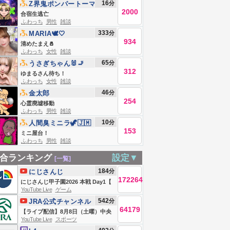
16
分
Z界鬼ポンパートーマ
2000
ス🍅
合宿生逃亡
ふわっち
男性
雑談
333
分
MARIA🕊🤍
934
清めたまえ🧂
ふわっち
女性
雑談
65
分
‎うさぎちゃん🐰🚬
312
ゆまるさん待ち！
ふわっち
女性
雑談
46
分
金太郎
254
心霊廃墟移動
ふわっち
男性
雑談
10
分
人間臭ミニラ🦖🇯🇲
153
ミニ屋台！
ふわっち
男性
雑談
合ランキング
設定▼
[一覧]
184
分
にじさんじ
172264
にじさんじ甲子園2026 本戦 Day1【
YouTube Live
ゲーム
#にじ甲2026_Day1 】
542
分
JRA公式チャンネル
64179
【ライブ配信】8月8日（土曜）中央
YouTube Live
スポーツ
競馬全レース中継（新潟・中京・札