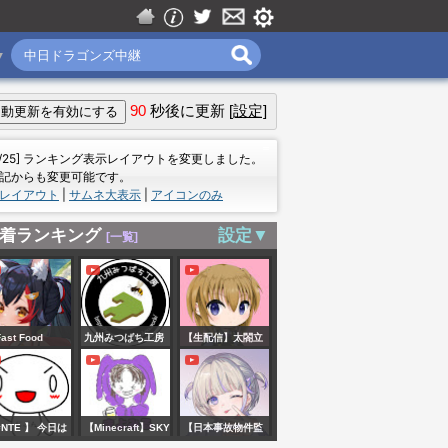
▼
90
秒後に更新
[設定]
＝
7/25] ランキング表示レイアウトを変更しました。
記からも変更可能です。
レイアウト
|
サムネ大表示
|
アイコンのみ
着ランキング
設定▼
[一覧]
ast Food
九州みつばち工房
【生配信】太閤立
mulator】落ち着
ライブ配信 プレ
志伝DX5 虎ちゃ
てやってるとお
ミアム限定（生放
ん立志伝 １
様は帰ります
送）【みつばち
NTE 】 今日は
【Minecraft】SKY
【日本事故物件監
ホロライブ/大神
Q&A】8/8生配信