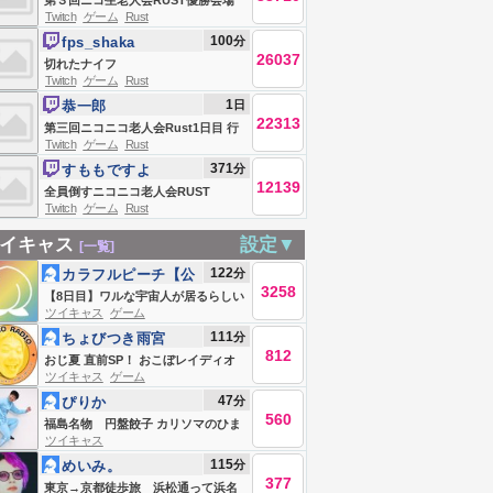
第３回ニコ生老人会RUST優勝会場
Twitch
ゲーム
Rust
お布団ちゃん、う〇ちちゃん、恭ち
100
分
fps_shaka
ゃん、キズナ ２日目
26037
切れたナイフ
Twitch
ゲーム
Rust
1
日
恭一郎
22313
第三回ニコニコ老人会Rust1日目 行
Twitch
ゲーム
Rust
くぞ‼優勝
371
分
すももですよ
12139
全員倒すニコニコ老人会RUST
Twitch
ゲーム
Rust
イキャス
設定▼
[一覧]
122
分
カラフルピーチ【公
3258
式】
【8日目】ワルな宇宙人が居るらしい
ツイキャス
ゲーム
Live #839242524
111
分
ちょびつき雨宮
812
おじ夏 直前SP！ おこぼレイディオ
ツイキャス
ゲーム
47
分
ぴりか
560
福島名物 円盤餃子 カリソマのひま
ツイキャス
つぶし
115
分
めいみ。
377
東京→京都徒歩旅 浜松通って浜名