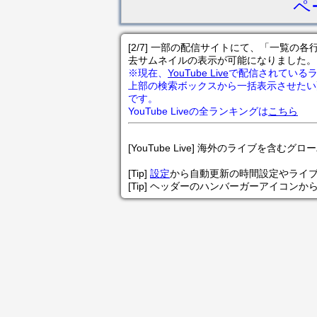
ペ
[2/7] 一部の配信サイトにて、「一覧
去サムネイルの表示が可能になりました。
※現在、
YouTube Live
で配信されている
上部の検索ボックスから一括表示させたい
です。
YouTube Liveの全ランキングは
こちら
[YouTube Live] 海外のライブを含むグ
[Tip]
設定
から自動更新の時間設定やライ
[Tip] ヘッダーのハンバーガーアイコンか