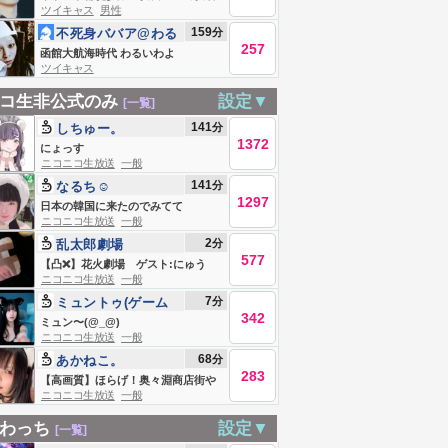
ツイキャス
男性
湖 今日もなんとか。
159
分
不死身ババア@わる
257
いわよ
函館大航海時代 わるいわよ
ツイキャス
コ生非公式のみ
設定▼
[一覧]
141
分
しちゅー。
1372
にょっす
ニコニコ生放送
一般
141
分
なるち☺︎
1297
日本の韓国に来たのでみてて
ニコニコ生放送
一般
2
分
乱太郎劇場
577
【凸❌】花火劇場 ゲスト:にゅう
ニコニコ生放送
一般
7
分
ミュントゥ(ゲーム
342
用)
ミュン〜(@_@)
ニコニコ生放送
一般
68
分
あかねこ。
283
【高画質】ほらげ！奥々淵商店街や
ニコニコ生放送
一般
る
わっち
設定▼
[一覧]