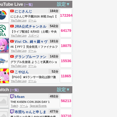
0:30から公式生放
さんの参加型でま
視協会3】実在する
オ】
uTube Live
設定▼
[一覧]
だよ！楽しみ！
ったりと part4【マ
やばい事故物件の
184
分
にじさんじ
everness to
イクラ】
監視-JSP3【轟はじ
172264
にじさんじ甲子園2026 本戦 Day1【
erness】#NTE
め/ReGLOSS】
YouTube Live
ゲーム
#にじ甲2026_Day1 】
542
分
TEcreator
JRA公式チャンネル
64179
【ライブ配信】8月8日（土曜）中央
YouTube Live
スポーツ
競馬全レース中継（新潟・中京・札
181
分
Vivi Ch. 綺々羅々ヴ
幌）
18075
ィヴィ - FLOW
#6【 FF7 】完全初見！ファイナルフ
YouTube Live
ゲーム
GLOW
ァンタジー７オリジナル！※ネタバ
142
分
グランブルーファン
レあります【#綺々羅々ヴィヴィ
15536
タジー公式チャンネ
グラブル生放送 ようこそ真夏のショ
#hololiveDEV_IS #FLOWGLOW】
YouTube Live
ゲーム
ル
ータイムSP
52
分
こやはん
11865
【FGO】★5ランサー強化は誰!?激
YouTube Live
ゲーム
アツの周年強化クエスト6日目を確
認！エイリークも来るか？
itch
設定▼
[一覧]
492
分
k4sen
56213
THE K4SEN CON 2026 DAY 1
Twitch
ゲーム
Special Events
477
分
布団ちゃんと申しま
33710
す