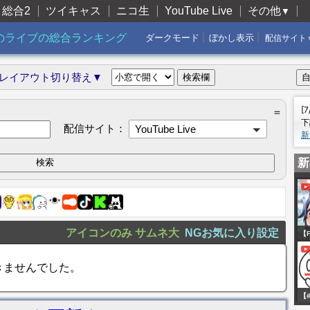
総合2
ツイキャス
ニコ生
YouTube Live
その他
▼
|
|
のライブの総合ランキング
ダークモード
ぼかし表示
配信サイト
レイアウト切り替え▼
[
＝
下
配信サイト：
YouTube Live
新
新
アイコンのみ
サムネ大
NGお気に入り設定
【F
Si
きませんでした。
い
客
【#
【