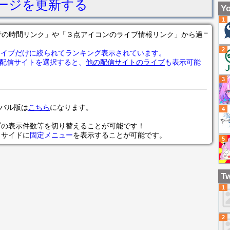
ージを更新する
2
ミ
Yo
送
1
【N
＝
の各行の時間リンク」や「３点アイコンのライブ情報リンク」から過
Ev
2
#N
ライブだけに絞られてランキング表示されています。
配信サイトを選択すると、
他の配信サイトのライブ
も表示可能
3
ローバル版は
こちら
になります。
4
ブの表示件数等を切り替えることが可能です！
らサイドに
固定メニュー
を表示することが可能です。
5
Tw
1
2