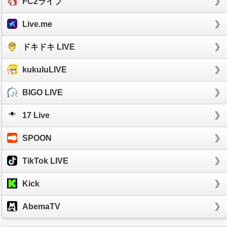
FC2ライブ
Live.me
ドキドキ LIVE
kukuluLIVE
BIGO LIVE
17 Live
SPOON
TikTok LIVE
Kick
AbemaTV