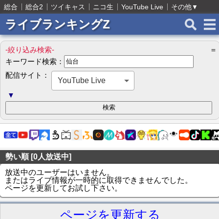
総合
総合2
ツイキャス
ニコ生
YouTube Live
その他
▼
ライブランキングZ
-絞り込み検索-
＝
キーワード検索：
配信サイト：
YouTube Live
▼
勢い順 [0人放送中]
放送中のユーザーはいません。
またはライブ情報が一時的に取得できませんでした。
ページを更新してお試し下さい。
ページを更新する