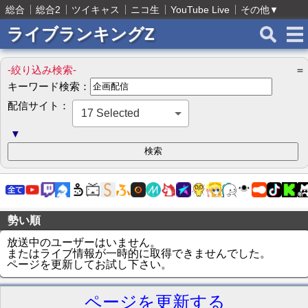
総合
総合2
ツイキャス
ニコ生
YouTube Live
その他
▼
ライブランキングZ
-絞り込み検索-
＝
キーワード検索：
配信サイト：
17 Selected
▼
勢い順
放送中のユーザーはいません。
またはライブ情報が一時的に取得できませんでした。
ページを更新してお試し下さい。
ページを更新する