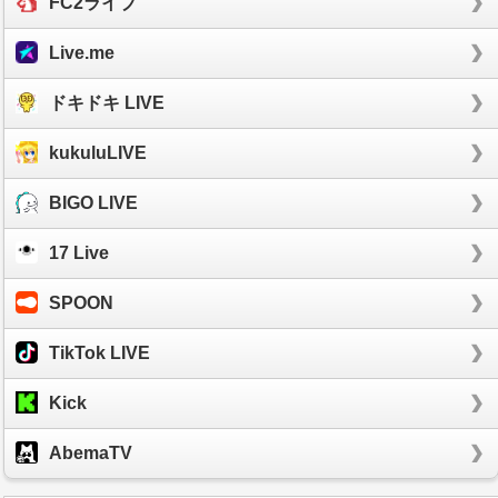
FC2ライブ
Live.me
ドキドキ LIVE
kukuluLIVE
BIGO LIVE
17 Live
SPOON
TikTok LIVE
Kick
AbemaTV