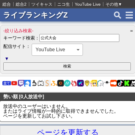
総合
総合2
ツイキャス
ニコ生
YouTube Live
その他
▼
ライブランキングZ
-絞り込み検索-
＝
キーワード検索：
配信サイト：
YouTube Live
▼
勢い順 [0人放送中]
放送中のユーザーはいません。
またはライブ情報が一時的に取得できませんでした。
ページを更新してお試し下さい。
ページを更新する