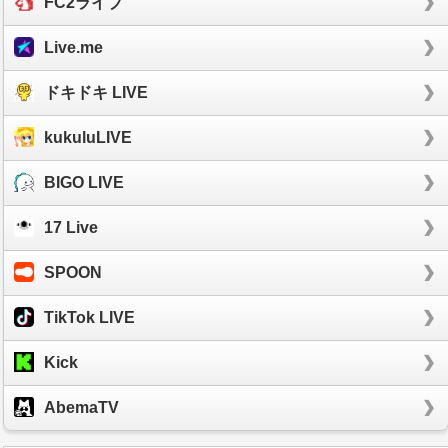
FC2ライブ
Live.me
ドキドキ LIVE
kukuluLIVE
BIGO LIVE
17 Live
SPOON
TikTok LIVE
Kick
AbemaTV