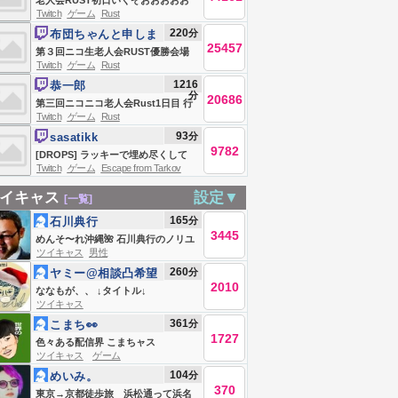
老人会RUST初日いくぞおおおおお
Twitch
ゲーム
Rust
おおおおお
220
分
布団ちゃんと申しま
25457
す
第３回ニコ生老人会RUST優勝会場
Twitch
ゲーム
Rust
お布団ちゃん、う〇ちちゃん、恭ち
1216
恭一郎
ゃん、キズナ ２日目
分
20686
第三回ニコニコ老人会Rust1日目 行
Twitch
ゲーム
Rust
くぞ‼優勝
93
分
sasatikk
9782
[DROPS] ラッキーで埋め尽くして
Twitch
ゲーム
Escape from Tarkov
Escape From Tarkov
イキャス
設定▼
[一覧]
165
分
石川典行
3445
めんそ〜れ沖縄🌺 石川典行のノリユ
ツイキャス
男性
キラジオ
260
分
ヤミー@相談凸希望
2010
はLINEへ
ななもが、、 ↓タイトル↓
ツイキャス
361
分
こまち👀
1727
色々ある配信界 こまちャス
ツイキャス
ゲーム
104
分
めいみ。
370
東京→京都徒歩旅 浜松通って浜名