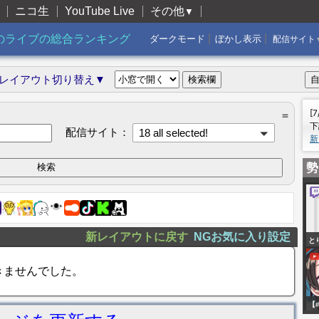
ニコ生
YouTube Live
その他
▼
|
|
のライブの総合ランキング
ダークモード
ぼかし表示
配信サイト
レイアウト切り替え▼
[
＝
下
配信サイト：
18 all selected!
新
勢
新レイアウトに戻す
NGお気に入り設定
と
て
きませんでした。
【
RU
【