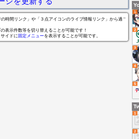
ージを更新する
ー
Yo
る
1
あ
＝
の各行の時間リンク」や「３点アイコンのライブ情報リンク」から過
あ
ブの表示件数等を切り替えることが可能です！
2
あ
らサイドに
固定メニュー
を表示することが可能です。
あ
【
3
ス
4
5
Tw
1
2