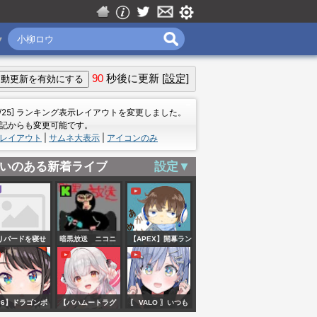
▼
90
秒後に更新
[設定]
＝
7/25] ランキング表示レイアウトを変更しました。
記からも変更可能です。
レイアウト
|
サムネ大表示
|
アイコンのみ
いのある新着ライブ
設定▼
りバードを寝せ
暗黒放送 ニコニ
【APEX】開幕ラン
拠点を守り抜け
コ老人会RUST第三
クを本気でやる
ニコニコ老人会
回 横山緑、アス
ST】
カタン、ぱいなぽ
#6】ドラゴンボ
【バハムートラグ
〖 VALO 〗いつも
ー コレコレ ぽ