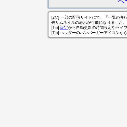
ペ
[2/7] 一部の配信サイトにて、「一覧
去サムネイルの表示が可能になりました。
[Tip]
設定
から自動更新の時間設定やライ
[Tip] ヘッダーのハンバーガーアイコンか