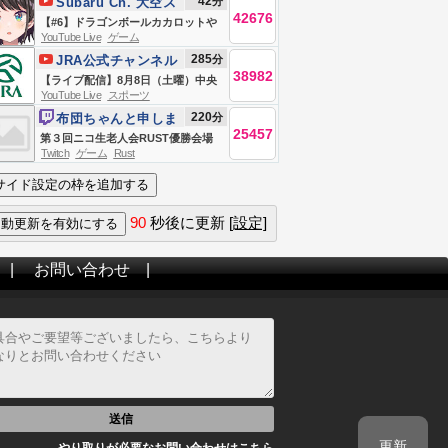
42
分
Subaru Ch. 大空ス
42676
バル
【#6】ドラゴンボールカカロットや
YouTube Live
ゲーム
るしゅばああああああああああああ
285
分
JRA公式チャンネル
ああああああああああああああ
38982
【ライブ配信】8月8日（土曜）中央
あ！！！！！！【ホロライブ/大空ス
YouTube Live
スポーツ
競馬全レース中継（新潟・中京・札
バル】
220
分
布団ちゃんと申しま
幌）
25457
す
第３回ニコ生老人会RUST優勝会場
Twitch
ゲーム
Rust
お布団ちゃん、う〇ちちゃん、恭ち
ゃん、キズナ ２日目
90
秒後に更新
[設定]
|
お問い合わせ
|
送信
更新