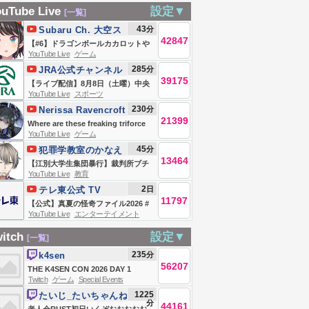
ルカカロットや
ーン】18章から！
の。の巻〖 ぶいす
んちゃん ずいえ
uTube Live
設定▼
[一覧]
しゅばああああ
スクウェアの名
ぽっ！ / 夜乃くろむ
き連合 放送
43
分
Subaru Ch. 大空ス
あああああああ
作！バハムートラ
〗
42847
バル
【#6】ドラゴンボールカカロットや
あああああああ
グーンを初見プレ
YouTube Live
ゲーム
るしゅばああああああああああああ
285
分
あああああ
JRA公式チャンネル
イ！Bahamut
ああああああああああああああ
39175
【ライブ配信】8月8日（土曜）中央
！！！！！！
Lagoon【周防パト
あ！！！！！！【ホロライブ/大空ス
YouTube Live
スポーツ
競馬全レース中継（新潟・中京・札
ホロライブ/大空
ラ】
バル】
230
分
Nerissa Ravencroft
幌）
バル】
21399
Ch. hololive-EN
Where are these freaking triforce
YouTube Live
ゲーム
charts? | The Legend of Zelda:
45
分
犯罪学教室のかなえ
The Wind Waker
13464
先生 V
【江別大学生集団暴行】裁判所ブチ
YouTube Live
教育
Criminologist
ギレの厳罰…当時18歳少年に無期懲
2
日
テレ東公式 TV
役判決が出ました【かなえ先生の解
11797
TOKYO
【公式】真夏の怪奇ファイル2026 #
説】
YouTube Live
エンターテイメント
恐怖 #心霊
itch
設定▼
[一覧]
235
分
k4sen
56207
THE K4SEN CON 2026 DAY 1
Twitch
ゲーム
Special Events
1225
たいじ_たいちゃんね
分
44161
る