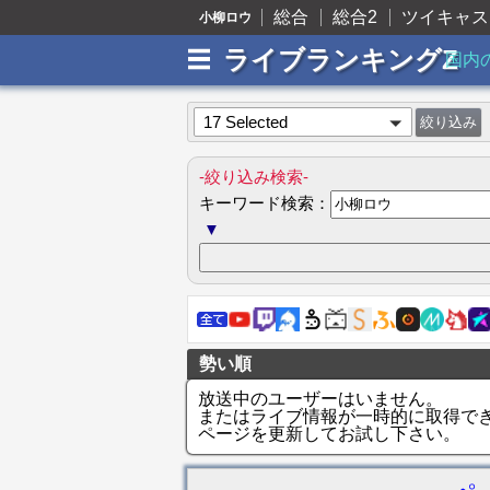
総合
総合2
ツイキャス
小柳ロウ
ライブランキングZ
国内
17 Selected
-絞り込み検索-
キーワード検索：
▼
勢い順
放送中のユーザーはいません。
またはライブ情報が一時的に取得で
ページを更新してお試し下さい。