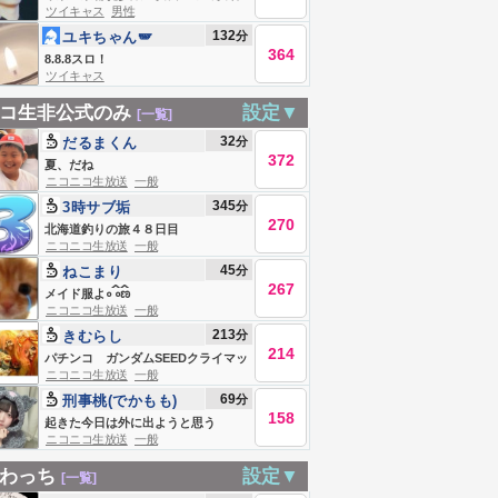
ツイキャス
男性
湖 今日もなんとか。
132
分
ユキちゃん🪽
364
8.8.8スロ！
ツイキャス
コ生非公式のみ
設定▼
[一覧]
32
分
だるまくん
372
夏、だね
ニコニコ生放送
一般
345
分
3時サブ垢
270
北海道釣りの旅４８日目
ニコニコ生放送
一般
45
分
ねこまり
267
メイド服よ‎᭜꛰ ᭜꛰ಣ
ニコニコ生放送
一般
213
分
きむらし
214
パチンコ ガンダムSEEDクライマッ
ニコニコ生放送
一般
クス
69
分
刑事桃(でかもも)
158
起きた今日は外に出ようと思う
ニコニコ生放送
一般
わっち
設定▼
[一覧]