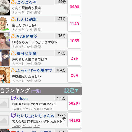
99
分
ぱるぱる@
3496
とある配信者が脱走
ふわっち
男性
雑談
27
分
しんじ🍆🦁
1148
楽しんでいこぉ✊
ふわっち
男性
雑談
76
分
MARIA🕊🤍
1055
14時からカードつかいます😊🤍
ふわっち
女性
雑談
62
分
養分@伊藤
276
諦めません勝つまでは２
ふわっち
男性
雑談
104
分
ふっかぴーや👾デブ
204
編
声紋鑑定したらしい
ふわっち
女性
雑談
合ランキング
設定▼
[一覧]
235
分
k4sen
56207
THE K4SEN CON 2026 DAY 1
Twitch
ゲーム
Special Events
1225
たいじ_たいちゃんね
分
44161
る
老人会RUST初日いくぞおおおおお
Twitch
ゲーム
Rust
おおおおお