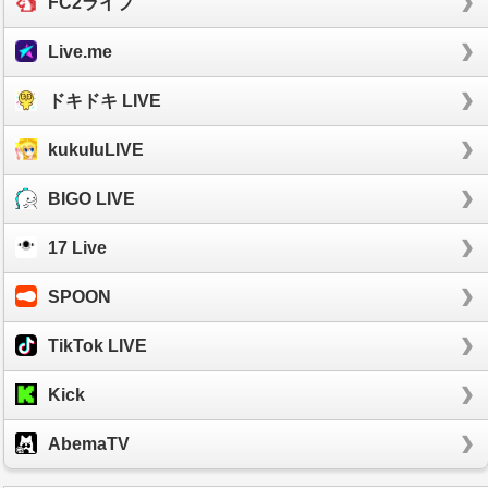
FC2ライブ
Live.me
ドキドキ LIVE
kukuluLIVE
BIGO LIVE
17 Live
SPOON
TikTok LIVE
Kick
AbemaTV