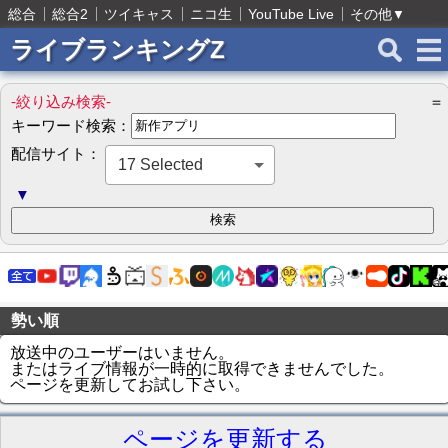
総合
総合2
ツイキャス
ニコ生
YouTube Live
その他
▼
ライブランキングZ
-絞り込み検索-
＝
キーワード検索：
配信サイト：
17 Selected
▼
勢い順
放送中のユーザーはいません。
またはライブ情報が一時的に取得できませんでした。
ページを更新してお試し下さい。
ページを更新する