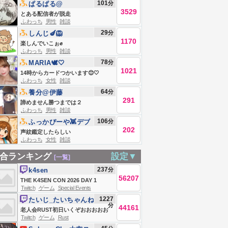
101
分
ぱるぱる@
3529
とある配信者が脱走
ふわっち
男性
雑談
29
分
しんじ🍆🦁
1170
楽しんでいこぉ✊
ふわっち
男性
雑談
78
分
MARIA🕊🤍
1021
14時からカードつかいます😊🤍
ふわっち
女性
雑談
64
分
養分@伊藤
291
諦めません勝つまでは２
ふわっち
男性
雑談
106
分
ふっかぴーや👾デブ
202
編
声紋鑑定したらしい
ふわっち
女性
雑談
合ランキング
設定▼
[一覧]
237
分
k4sen
56207
THE K4SEN CON 2026 DAY 1
Twitch
ゲーム
Special Events
1227
たいじ_たいちゃんね
分
44161
る
老人会RUST初日いくぞおおおおお
Twitch
ゲーム
Rust
おおおおお