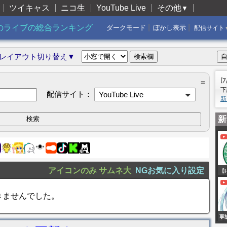
ツイキャス
ニコ生
YouTube Live
その他
▼
|
|
のライブの総合ランキング
ダークモード
ぼかし表示
配信サイト
レイアウト切り替え▼
[
＝
下
配信サイト：
YouTube Live
新
新
アイコンのみ
サムネ大
NGお気に入り設定
【H
戦
きませんでした。
(土
（
事
【