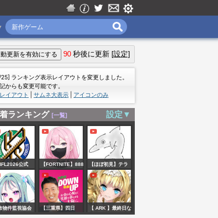
▼
90
秒後に更新
[設定]
＝
7/25] ランキング表示レイアウトを変更しました。
記からも変更可能です。
レイアウト
|
サムネ大表示
|
アイコンのみ
着ランキング
設定▼
[一覧]
FL2026公式
【FORTNITE】888
【ほぼ初見】テラ
】2026年8月8日
～の日‼ブレインロ
リアcalamity mod
)14:00 第二試合
ットその他参加型
遊ぶ。浮く骸骨を
別海 vs 士別）
配信【フォートナ
つぶすよ
故物件監視協会
【三重県】四日
【 ARK 】最終日な
釧路方面中標津
イト】