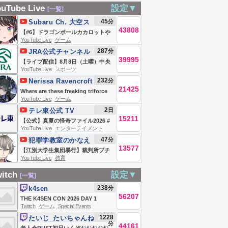
 あきら よる (み
市！清水ただし公
のでボス戦全部や
察署 プレゼン
uTube Live
設定▼
[一覧]
せん)
式チャンネルが配
ります間に合え ＃
】
45
分
Subaru Ch. 大空ス
信中
あかとまARK 【
43808
バル
【#6】ドラゴンボールカカロットや
#vtuber ＃見てと
YouTube Live
ゲーム
るしゅばああああああああああああ
287
分
JRA公式チャンネル
まと あかいとまと
ああああああああああああああ
39995
【ライブ配信】8月8日（土曜）中央
】
あ！！！！！！【ホロライブ/大空ス
YouTube Live
スポーツ
競馬全レース中継（新潟・中京・札
バル】
232
分
Nerissa Ravencroft
幌）
21425
Ch. hololive-EN
Where are these freaking triforce
YouTube Live
ゲーム
charts? | The Legend of Zelda:
2
日
テレ東公式 TV
The Wind Waker
15211
TOKYO
【公式】真夏の怪奇ファイル2026 #
YouTube Live
エンターテイメント
恐怖 #心霊
47
分
犯罪学教室のかなえ
13577
先生 V
【江別大学生集団暴行】裁判所ブチ
YouTube Live
教育
Criminologist
ギレの厳罰…当時18歳少年に無期懲
役判決が出ました【かなえ先生の解
itch
設定▼
[一覧]
説】
238
分
k4sen
56207
THE K4SEN CON 2026 DAY 1
Twitch
ゲーム
Special Events
1228
たいじ_たいちゃんね
分
44161
る