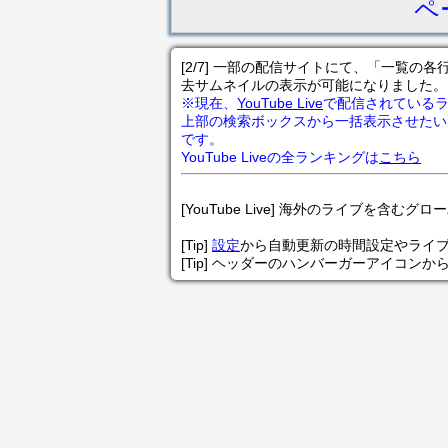
ペ
[2/7] 一部の配信サイトにて、「一覧
去サムネイルの表示が可能になりました。
※現在、
YouTube Live
で配信されている
上部の検索ボックスから一括表示させたい
です。
YouTube Liveの全ランキングは
こちら
[YouTube Live] 海外のライブを含むグ
[Tip]
設定
から自動更新の時間設定やライ
[Tip] ヘッダーのハンバーガーアイコンか