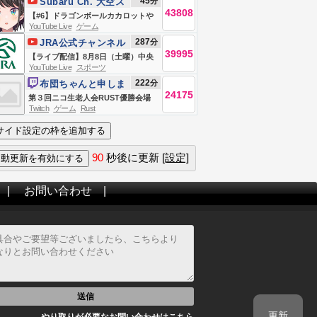
45
分
Subaru Ch. 大空ス
43808
バル
【#6】ドラゴンボールカカロットや
YouTube Live
ゲーム
るしゅばああああああああああああ
287
分
JRA公式チャンネル
ああああああああああああああ
39995
【ライブ配信】8月8日（土曜）中央
あ！！！！！！【ホロライブ/大空ス
YouTube Live
スポーツ
競馬全レース中継（新潟・中京・札
バル】
222
分
布団ちゃんと申しま
幌）
24175
す
第３回ニコ生老人会RUST優勝会場
Twitch
ゲーム
Rust
お布団ちゃん、う〇ちちゃん、恭ち
ゃん、キズナ ２日目
90
秒後に更新
[設定]
|
お問い合わせ
|
送信
更新