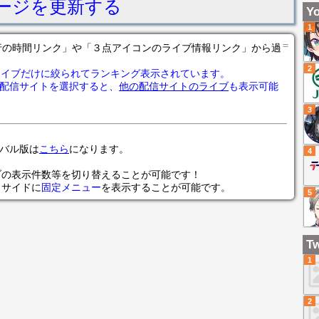
ージを更新する
3
警
Yo
な
ツ
1
＝
の各行の時間リンク」や「３点アイコンのライブ情報リンク」から過
2
ライブだけに絞られてランキング表示されています。
配信サイトを選択すると、
他の配信サイトのライブ
も表示可能
3
ローバル版は
こちら
になります。
4
ブの表示件数等を切り替えることが可能です！
らサイドに
固定メニュー
を表示することが可能です。
5
Tw
1
2