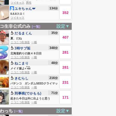
ツイキャス
男性
湖 今日もなんとか。
134
分
ユキちゃん🪽
352
8.8.8スロ！
ツイキャス
コ生非公式のみ
設定▼
[一覧]
35
分
だるまくん
407
夏、だね
ニコニコ生放送
一般
348
分
3時サブ垢
281
北海道釣りの旅４８日目
ニコニコ生放送
一般
48
分
ねこまり
281
メイド服よ‎᭜꛰ ᭜꛰ಣ
ニコニコ生放送
一般
216
分
きむらし
231
パチンコ ガンダムSEEDクライマッ
ニコニコ生放送
一般
クス
71
分
刑事桃(でかもも)
171
起きた今日は外に出ようと思う
ニコニコ生放送
一般
わっち
設定▼
[一覧]