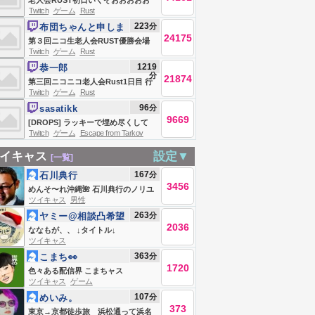
老人会RUST初日いくぞおおおおお
Twitch
ゲーム
Rust
おおおおお
223
分
布団ちゃんと申しま
24175
す
第３回ニコ生老人会RUST優勝会場
Twitch
ゲーム
Rust
お布団ちゃん、う〇ちちゃん、恭ち
1219
恭一郎
ゃん、キズナ ２日目
分
21874
第三回ニコニコ老人会Rust1日目 行
Twitch
ゲーム
Rust
くぞ‼優勝
96
分
sasatikk
9669
[DROPS] ラッキーで埋め尽くして
Twitch
ゲーム
Escape from Tarkov
Escape From Tarkov
イキャス
設定▼
[一覧]
167
分
石川典行
3456
めんそ〜れ沖縄🌺 石川典行のノリユ
ツイキャス
男性
キラジオ
263
分
ヤミー@相談凸希望
2036
はLINEへ
ななもが、、 ↓タイトル↓
ツイキャス
363
分
こまち👀
1720
色々ある配信界 こまちャス
ツイキャス
ゲーム
107
分
めいみ。
373
東京→京都徒歩旅 浜松通って浜名