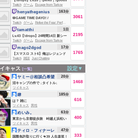
【!drops】Lv.20｜!perks｜!goods
Twitch
ゲーム
Escape from Tarkov
｜アレルギーあとふたつ未検出かも
163
分
henyathegenius
です！- Escape from Tarkov【猫麦
3061
📛GAME TIME DAYO! /
とろろ/個人Vtuber】
Twitch
ゲーム
Relive the Fear: Perfect Neighbor
!gamersupps !tts !youtube !tiktok
1
日
tamatthi
!discord !game !fanbox
2195
Lv.43【!drops】24時間14日 新シー
Twitch
ゲーム
Escape from Tarkov
ズン最前線攻略TV w/nairusan
17
分
mago2dgod
1765
【スマスロ スト6】俺はレジェンド
Twitch
雑談
Just Chatting
王に、なる！ﾄﾞﾝｯ！！
イキャス
設定▼
[一覧]
20
分
ヤミー@相談凸希望
1468
はLINEへ
沼キャンプの件で ↓タイトル↓
ツイキャス
185
分
肆
616
は？ 雑に
ツイキャス
男性
63
分
めいみ。
400
東京から京都徒歩旅 峠越え浜松い
ツイキャス
男性
き 今日もなんとか。
47
分
ティロ・フィナーレ
333
加川
国際免許取りに行く👊39 人生楽笑！