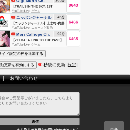
265
分
Gigi Murin Ch.
ーカイブ無断使用禁止)
9643
hololive-EN
【TRAILS IN THE SKY: 1ST
YouTube Live
ゲーム
CHAPTER】i've been talking
45
分
ニッポンジャーナル
about playing this for months and
6466
【ニッポンジャーナル】上念司×内藤
here we are
YouTube Live
ニュースと政治
陽介 最新ニュースを解説！
92
分
Mori Calliope Ch.
6465
hololive-EN
【ZELDA: A LINK TO THE PAST】
YouTube Live
ゲーム
first ever zelda literally in my life
#calliolive
90
秒後に更新
[設定]
|
お問い合わせ
|
送信
更新