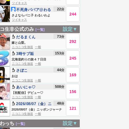
ツイキャス
22
分
不死身ババア@わる
244
いわよ
さよならパニ子 わるいわよ
ツイキャス
コ生非公式のみ
設定▼
[一覧]
73
分
だるまくん
292
嫁と山梨。
ニコニコ生放送
一般
153
分
3時サブ垢
245
北海道釣りの旅４７日目
ニコニコ生放送
一般
44
分
さぼこ
169
おは
ニコニコ生放送
一般
508
分
あいにゃ♡
156
【初配信】デビュー♡
ニコニコ生放送
一般
48
分
2026/08/07（金）ニ
121
ッポンジャーナル 上
2026/08/07（金）ニッポンジャーナ
ニコニコ生放送
一般
念司/内藤陽介
ル 上念司/内藤陽介
わっち
設定▼
[一覧]