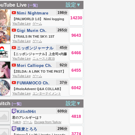
OUT
2弾新ツム最速
】今後のアプデ確
ncrad】
stream2026!!
uTube Live
設定▼
[一覧]
USAGE】What
LIVE！スキル1～6
認と運営からプレ
198
分
Nimi Nightmare
 this game o_o
初見プレイ！【生
ゼント届きました
14230
【PALWORLD 1.0】 Nimi logging
放送】
＃73 【
YouTube Live
ゲーム
in!
265
分
Gigi Murin Ch.
#LORDNINE 】【
9643
hololive-EN
【TRAILS IN THE SKY: 1ST
#權力之望 】【 #로
YouTube Live
ゲーム
CHAPTER】i've been talking
드나인 】
45
分
ニッポンジャーナル
about playing this for months and
6466
【ニッポンジャーナル】上念司×内藤
here we are
YouTube Live
ニュースと政治
陽介 最新ニュースを解説！
92
分
Mori Calliope Ch.
6455
hololive-EN
【ZELDA: A LINK TO THE PAST】
YouTube Live
ゲーム
first ever zelda literally in my life
37
分
FUWAMOCO Ch.
#calliolive
6042
hololive-EN
【#holoAdvent Q&A COLLAB】
YouTube Live
エンターテイメント
answering your BURNING
questions for our 3rd anniversary
itch
設定▼
[一覧]
🐾 【FUWAMOCO】
609
分
Killin9Hit
4818
君のアレルギーは？
Twitch
ゲーム
Escape from Tarkov
296
分
猫麦とろろ
3774