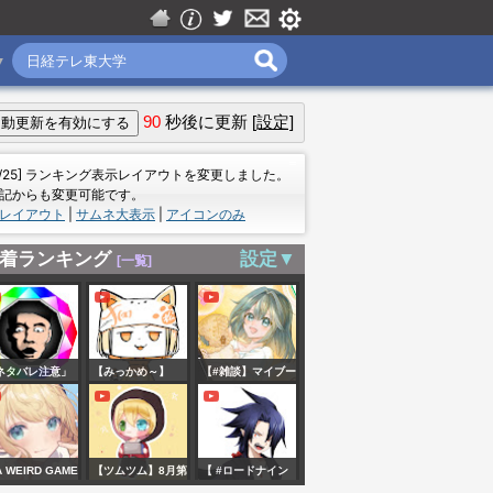
▼
90
秒後に更新
[設定]
＝
7/25] ランキング表示レイアウトを変更しました。
記からも変更可能です。
レイアウト
|
サムネ大表示
|
アイコンのみ
着ランキング
設定▼
[一覧]
ネタバレ注意」
【みっかめ～】
【#雑談】マイブー
ードイノシシオ
奮❢❢真夏のお絵か
ム3選☕️
ライン デスゲー
き夏合宿2026
編 n回目
🌴/Drawing
 WEIRD GAME
【ツムツム】8月第
【 #ロードナイン
choes of
Summer Camp