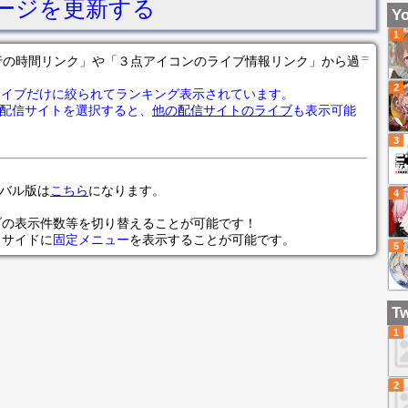
ージを更新する
AB
Ai
Yo
SA
1
is
＝
の各行の時間リンク」や「３点アイコンのライブ情報リンク」から過
2
ライブだけに絞られてランキング表示されています。
配信サイトを選択すると、
他の配信サイトのライブ
も表示可能
3
ローバル版は
こちら
になります。
4
ブの表示件数等を切り替えることが可能です！
らサイドに
固定メニュー
を表示することが可能です。
5
Tw
1
2