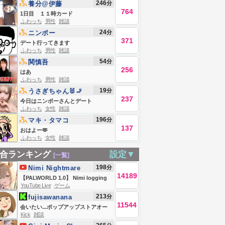
246
分
養分@伊藤
764
1日目 １１時カード
ふわっち
男性
雑談
24
分
ニンポー
371
デート行ってきます
ふわっち
男性
雑談
54
分
関慎吾
256
はあ
ふわっち
男性
雑談
19
分
‎うさぎちゃん🐰🚬
237
今日はニンポーさんとデート
ふわっち
女性
雑談
196
分
マキ・タマコ
137
おはよー🫶
ふわっち
女性
雑談
合ランキング
設定▼
[一覧]
198
分
Nimi Nightmare
14189
【PALWORLD 1.0】 Nimi logging
YouTube Live
ゲーム
in!
213
分
fujisawanana
11544
会いたい...ポップアップストアオー
Kick
雑談
プン！吐き気と頭痛(ミラー&amp;ア