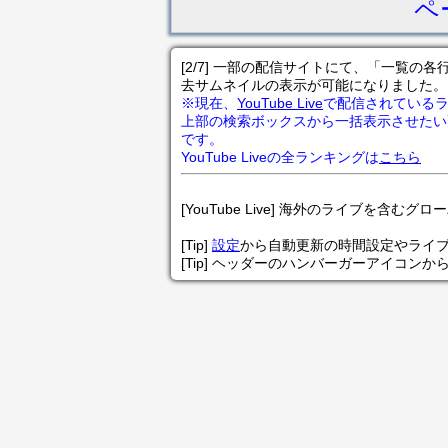
ペ
[2/7] 一部の配信サイトにて、「一覧
去サムネイルの表示が可能になりました。
※現在、
YouTube Live
で配信されている
上部の検索ボックスから一括表示させたい
です。
YouTube Liveの全ランキングは
こちら
[YouTube Live] 海外のライブを含むグ
[Tip]
設定
から自動更新の時間設定やライ
[Tip] ヘッダーのハンバーガーアイコンか