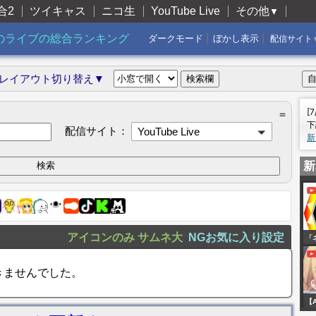
合2
ツイキャス
ニコ生
YouTube Live
その他
▼
|
|
のライブの総合ランキング
ダークモード
ぼかし表示
配信サイト
レイアウト切り替え▼
[
＝
下
配信サイト：
YouTube Live
新
新
アイコンのみ
サムネ大
NGお気に入り設定
「
ソ
きませんでした。
フ
ム
【A
【E