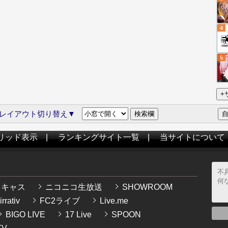
4
5
レイアウト切り替え▼
リッド表示
|
ランキングサイト一覧
|
当サイトについて
イキャス
ニコニコ生放送
SHOWROOM
rrativ
FC2ライブ
Live.me
BIGO LIVE
17 Live
SPOON