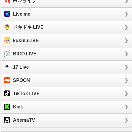
FC2ライブ
Live.me
ドキドキ LIVE
kukuluLIVE
BIGO LIVE
17 Live
SPOON
TikTok LIVE
Kick
AbemaTV