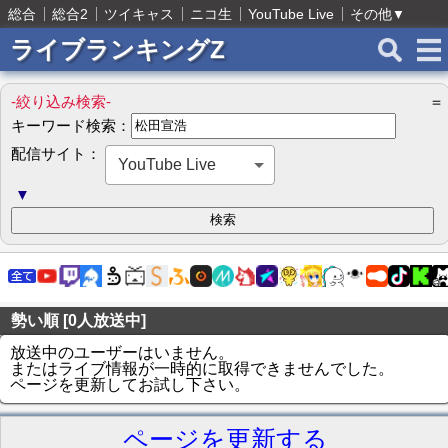
総合
総合2
ツイキャス
ニコ生
YouTube Live
その他
▼
ライブランキングZ
-絞り込み検索-
＝
キーワード検索：
配信サイト：
YouTube Live
▼
勢い順 [0人放送中]
放送中のユーザーはいません。
またはライブ情報が一時的に取得できませんでした。
ページを更新してお試し下さい。
ページを更新する