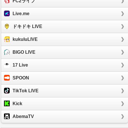
FC2ライブ
Live.me
ドキドキ LIVE
kukuluLIVE
BIGO LIVE
17 Live
SPOON
TikTok LIVE
Kick
AbemaTV