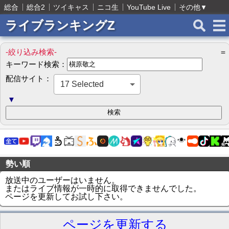
総合
総合2
ツイキャス
ニコ生
YouTube Live
その他
▼
ライブランキングZ
-絞り込み検索-
＝
キーワード検索：
配信サイト：
17 Selected
▼
勢い順
放送中のユーザーはいません。
またはライブ情報が一時的に取得できませんでした。
ページを更新してお試し下さい。
ページを更新する