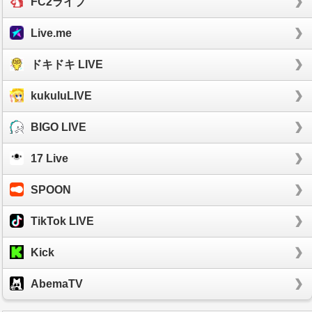
FC2ライブ
Live.me
ドキドキ LIVE
kukuluLIVE
BIGO LIVE
17 Live
SPOON
TikTok LIVE
Kick
AbemaTV