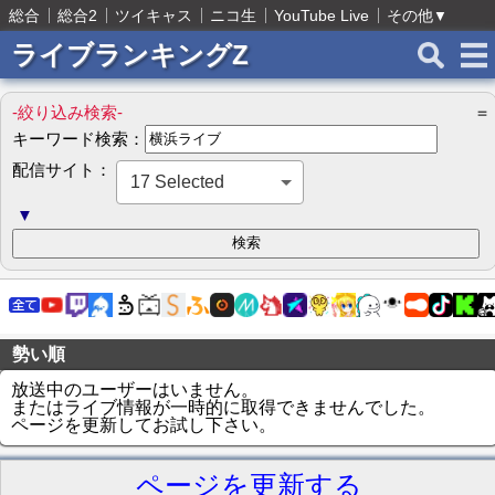
総合
総合2
ツイキャス
ニコ生
YouTube Live
その他
▼
ライブランキングZ
-絞り込み検索-
＝
キーワード検索：
配信サイト：
17 Selected
▼
勢い順
放送中のユーザーはいません。
またはライブ情報が一時的に取得できませんでした。
ページを更新してお試し下さい。
ページを更新する