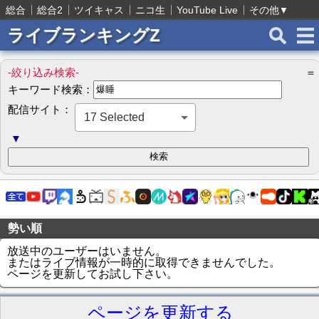
総合
総合2
ツイキャス
ニコ生
YouTube Live
その他
▼
ライブランキングZ
-絞り込み検索-
＝
キーワード検索：
配信サイト：
17 Selected
▼
勢い順
放送中のユーザーはいません。
またはライブ情報が一時的に取得できませんでした。
ページを更新してお試し下さい。
ページを更新する