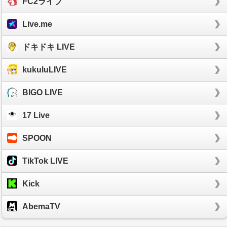
FC2ライブ
Live.me
ドキドキ LIVE
kukuluLIVE
BIGO LIVE
17 Live
SPOON
TikTok LIVE
Kick
AbemaTV