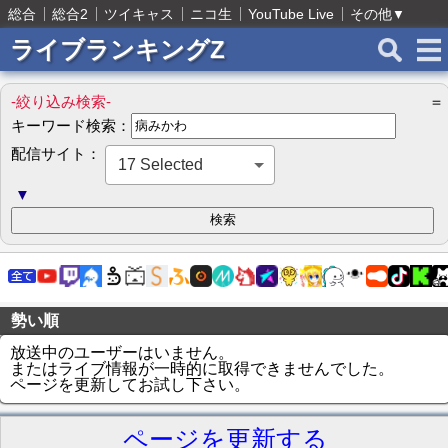
総合
総合2
ツイキャス
ニコ生
YouTube Live
その他
▼
ライブランキングZ
-絞り込み検索-
＝
キーワード検索：
配信サイト：
17 Selected
▼
勢い順
放送中のユーザーはいません。
またはライブ情報が一時的に取得できませんでした。
ページを更新してお試し下さい。
ページを更新する