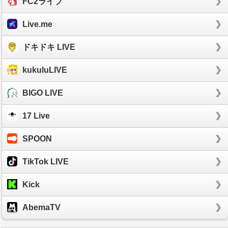
FC2ライブ
Live.me
ドキドキ LIVE
kukuluLIVE
BIGO LIVE
17 Live
SPOON
TikTok LIVE
Kick
AbemaTV