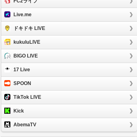
FC2ライブ
Live.me
ドキドキ LIVE
kukuluLIVE
BIGO LIVE
17 Live
SPOON
TikTok LIVE
Kick
AbemaTV