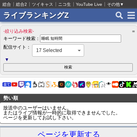
総合
総合2
ツイキャス
ニコ生
YouTube Live
その他
▼
ライブランキングZ
-絞り込み検索-
＝
キーワード検索：
配信サイト：
17 Selected
▼
勢い順
放送中のユーザーはいません。
またはライブ情報が一時的に取得できませんでした。
ページを更新してお試し下さい。
ページを更新する